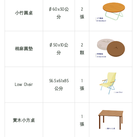
Ø 60x30公
2
小竹圓桌
分
張
Ø 50x10公
2
棉麻圓墊
分
顆
56.5x61x85
1
Low Chair
公分
張
1
實木小方桌
張