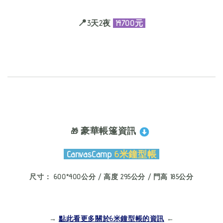
📍
3天2夜
14700元
豪華帳篷資
訊
🎁
CanvasCamp
6米鐘型帳
尺寸：
6
00*400公分
/ 高度
295公分
/ 門高
185公分
→
點此看更多關於6米鐘型帳的資訊
←