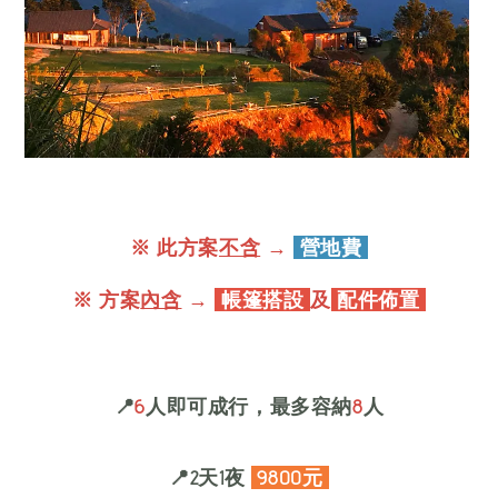
※ 此方案
不含
→
營地費
※ 方案
內含
→
帳篷搭設
及
配件佈置
📍
6
人即可成行，最多容納
8
人
📍
2天1夜
9
800元