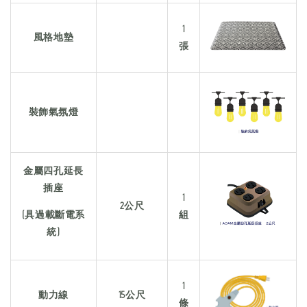
1
風格地墊
張
裝飾氣氛燈
金屬四孔延長
插座
1
2公尺
(具過載斷電系
組
統)
1
動力線
15公尺
條