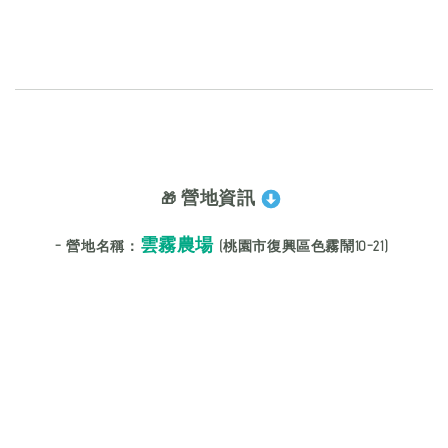
營地資訊
🎁
雲霧農場
-
營地名稱
：
(桃園市復興區色霧鬧10-21)