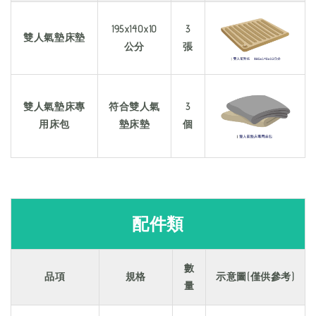
195x140x10
3
雙人氣墊床墊
公分
張
雙人氣墊床專
符合雙人氣
3
用床包
墊床墊
個
配件類
數
品項
規格
示意圖(僅供參考)
量