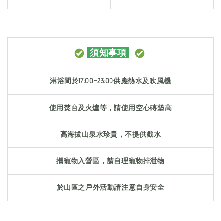
須知事項
淋浴間於
17:00~23:00
供應熱水及吹風機
使用焚台及火爐等，請使用
空心磚
墊高
高海拔山泉水珍貴，
不提供戲水
攜寵物入營區，請
自理
寵物排泄物
於山區之戶外活動請注意自身安全