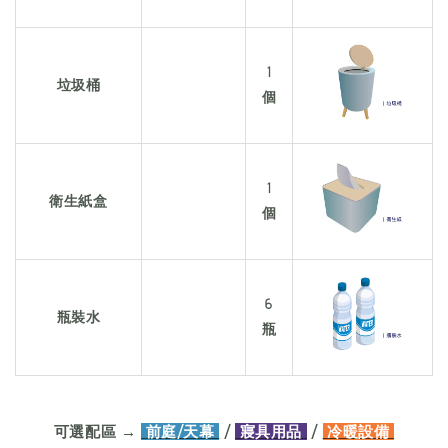
1
垃圾桶
個
1
衛生紙盒
個
6
瓶裝水
瓶
可選配區 →
前庭/天幕
/
寢具用品
/
冷暖設備