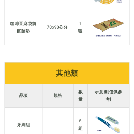
咖啡豆麻袋前
1
70x90公分
庭踏墊
張
其他類
數
示意圖(僅供參
品項
規格
量
考)
6
牙刷組
組