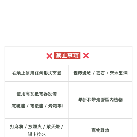
禁止事項
在地上使用任何形式
烹煮
攀爬邊坡 / 丟石 / 營地鑿洞
使用高瓦數電器設備
攀折和帶走營區內植物
(電磁爐 / 電暖爐 / 烤箱等)
打麻將 / 放煙火 / 放天燈 /
寵物野放
唱卡拉ok