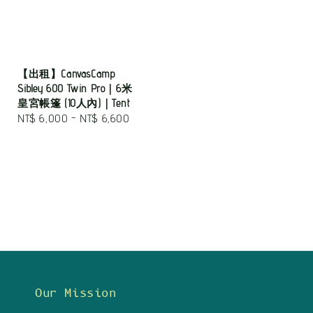
【出租】CanvasCamp
Sibley 600 Twin Pro｜6米
皇宮帳篷 (10人內)｜Tent
Regular
NT$ 6,000
-
NT$ 6,600
price
Our Mission