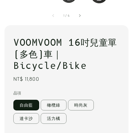
1
/
6
VOOMVOOM 16吋兒童單
(多色)車｜
Bicycle/Bike
Regular
NT$ 11,800
price
品項
自由藍
橄欖綠
時尚灰
達卡沙
活力橘