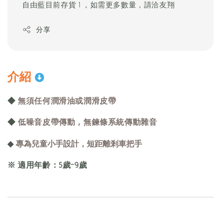
自由藍目前存貨 1 ，如需更多數量，請洽友翔
分享
介紹
◆
無須任何潤滑油或潤滑皮帶
◆
低噪音皮帶傳動，無鍊條系統傳動雜音
專為兒童小手設計，短距離剎車把手
◆
※ 適用年齡：5歲-9歲