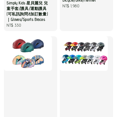
Bicycle/Bike/Helmet
Simply Kids 星貝麗兒 兒
Regular
NT$ 1,980
童手套/護具/運動護具
price
(可私訊詢問&加訂數量)
｜Gloves/Sports Braces
Regular
NT$ 330
price