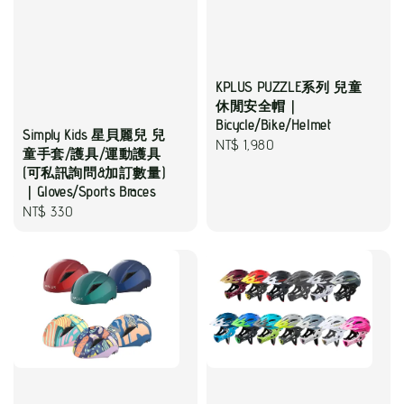
KPLUS PUZZLE系列 兒童
休閒安全帽｜
Bicycle/Bike/Helmet
Simply Kids 星貝麗兒 兒
Regular
NT$ 1,980
童手套/護具/運動護具
price
(可私訊詢問&加訂數量)
｜Gloves/Sports Braces
Regular
NT$ 330
price