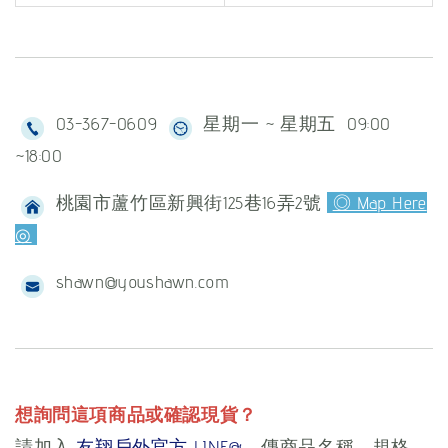
03-367-0609
星期一 ~ 星期五 09:00
~18:00
桃園市蘆竹區新興街125巷16弄2號
◎ Map Here
◎
shawn@youshawn.com
想詢問這項商品或確認現貨？
請加入
友翔戶外官方 LINE@
，傳商品名稱、規格、