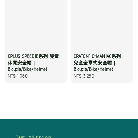
KPLUS SPEEDIE系列 兒童
CRATONI C-MANIAC系列
休閒安全帽｜
兒童全罩式安全帽｜
Bicycle/Bike/Helmet
Bicycle/Bike/Helmet
Regular
NT$ 1,980
Regular
NT$ 3,280
price
price
Our Mission