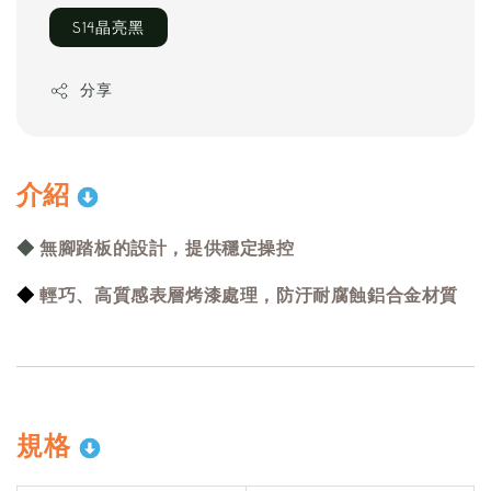
S14晶亮黑
分享
介
紹
◆
無腳踏板的設計，提供穩定操控
◆
輕巧、高質感表層烤漆處理，防汙耐腐蝕鋁合金材質
規格