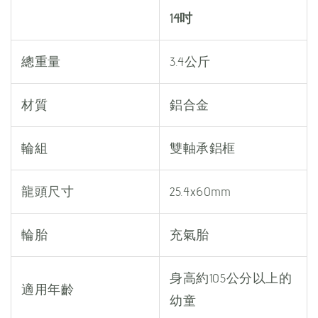
14吋
總重量
3.4公斤
材質
鋁合金
輪組
雙軸承鋁框
龍頭尺寸
25.4x60mm
輪胎​
充氣胎
身高約105公分以上的
適用年齡
幼童