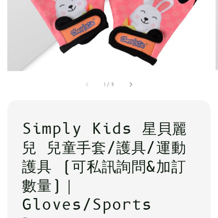
1
/
11
Simply Kids 星貝麗
兒 兒童手套/護具/運動
護具 (可私訊詢問&加訂
數量)｜
Gloves/Sports