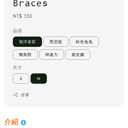
Braces
Regular
NT$ 330
price
品項
海洋迷彩
黑恐龍
粉色兔兔
獨角獸
神速力
黛安娜
尺寸
Ｓ
Ｍ
分享
介紹