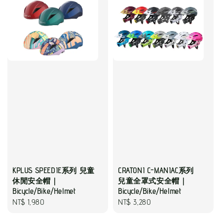
KPLUS SPEEDIE系列 兒童
CRATONI C-MANIAC系列
休閒安全帽｜
兒童全罩式安全帽｜
Bicycle/Bike/Helmet
Bicycle/Bike/Helmet
Regular
NT$ 1,980
Regular
NT$ 3,280
price
price