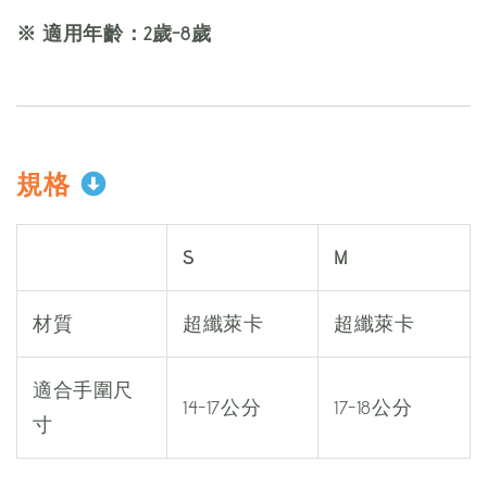
※ 適用年齡：2歲-8歲
規格
S
M
材質
超纖萊卡
超纖萊卡
適合手圍尺
14-17公分
17-18公分
寸