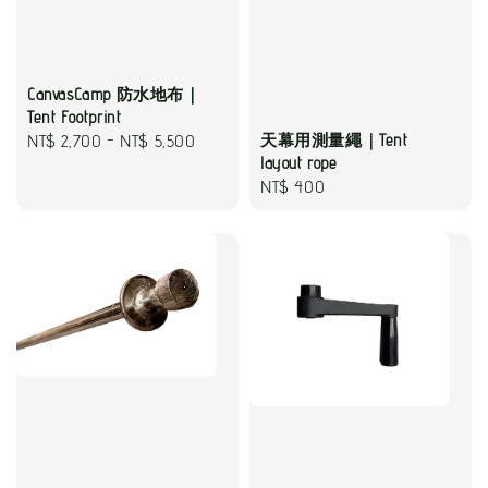
CanvasCamp 防水地布｜
Tent Footprint
Regular
NT$ 2,700
-
NT$ 5,500
天幕用測量繩｜Tent
layout rope
price
Regular
NT$ 400
price