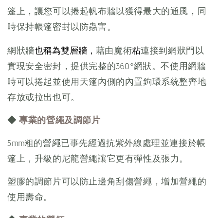
篷上，讓您可以捲起帆布牆以獲得最大的通風，同
時保持帳篷密封以防蟲害。
也稱為雙層牆，
粘
網狀牆
藉由魔術
連接到網狀門以
實現安全密封，提供完整的360°網狀。不使用網牆
時可以捲起並使用天篷內側的內置鉤環系統整齊地
存放或拉出也可。
◆
專業的營繩及調節片
5mm粗的營繩已事先經過抗紫外線處理並連接於帳
篷上，升級的尼龍營繩讓它更有彈性及張力。
塑膠的調節片可以防止邊角刮傷營繩，增加營繩的
使用壽命。