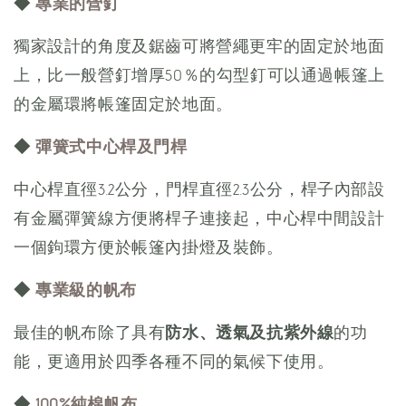
◆
專業的營釘
獨家設計的角度及鋸齒可將營繩更牢的固定於地面
上，比一般營釘增厚50％的勾型釘可以通過帳篷上
的金屬環將帳篷固定於地面。
◆
彈簧式中心桿及門桿
中心桿直徑3.2公分，門桿直徑2.3公分，桿子內部設
有金屬彈簧線方便將桿子連接起，中心桿中間設計
一個鉤環方便於帳篷內掛燈及裝飾。
◆
專業級的帆布
最佳的帆布除了具有
防水、透氣及抗紫外線
的功
能，更適用於四季各種不同的氣候下使用。
◆
100%純棉帆布