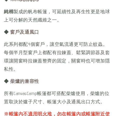
純棉
製成的帆布帳篷，可延續性及再生性更是地球
上可分解的天然纖維之一。
◆
窗戶及通風口
此系列都配4個窗戶，讓空氣流通更可防止蚊蟲。
每個半月型窗戶上都配有拉鍊蓋、鬆緊調節器及套
環讓開窗時拉鍊蓋整齊的固定，關窗時也可增加隱
私性。
◆
柴爐的兼容性
所有CanvasCamp帳篷都可搭配柴爐使用，柴爐的位
置取決於爐子尺寸、帳篷大小及通風出口方式。
※帳篷內
不適用明火堆
，勿在帳篷內或帳篷附近使