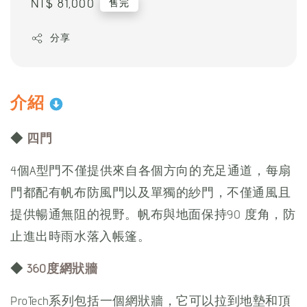
Regular
NT$ 81,000
售完
price
分享
介紹
◆
四門
4個A型門不僅提供來自各個方向的充足通道，每扇
門都配有帆布防風門以及單獨的紗門，不僅通風且
提供暢通無阻的視野。帆布與地面保持90 度角，防
止進出時雨水落入帳篷。
◆
360度網狀牆
ProTech系列包括一個網狀牆，它可以拉到地墊和頂