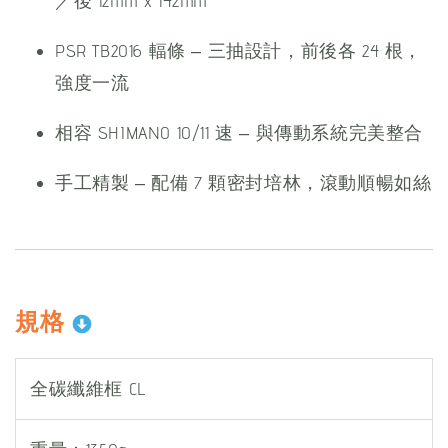
／後 12mm x 142mm
PSR TB2016 輻條 – 三抽設計，前後各 24 根，
強度一流
相容 SHIMANO 10/11 速 – 與傳動系統完美整合
手工精製 – 配備 7 顆密封培林，滾動順暢如絲
規格
全碳纖維框 CL