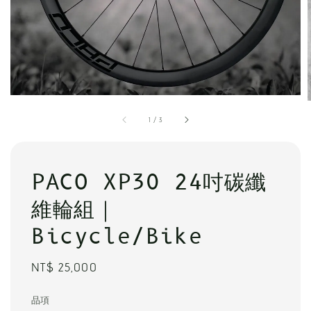
1
/
3
PACO XP30 24吋碳纖
維輪組｜
Bicycle/Bike
Regular
NT$ 25,000
price
品項