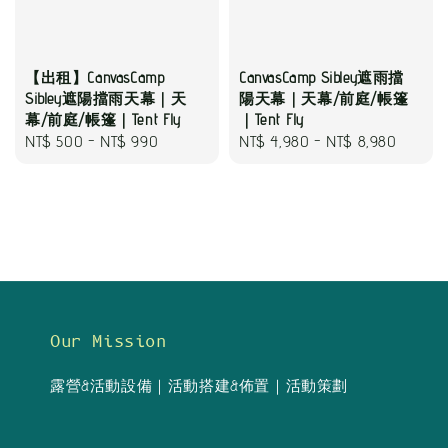
【出租】CanvasCamp
CanvasCamp Sibley遮雨擋
Sibley遮陽擋雨天幕｜天
陽天幕｜天幕/前庭/帳篷
幕/前庭/帳篷｜Tent Fly
｜Tent Fly
Regular
NT$ 500
-
NT$ 990
Regular
NT$ 4,980
-
NT$ 8,980
price
price
Our Mission
露營&活動設備｜活動搭建&佈置｜活動策劃