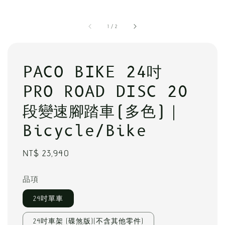
1
/
2
PACO BIKE 24吋
PRO ROAD DISC 20
段變速腳踏車(多色)｜
Bicycle/Bike
Regular
NT$ 23,940
price
品項
24吋單車
24吋車架 (碟煞版)(不含其他零件)