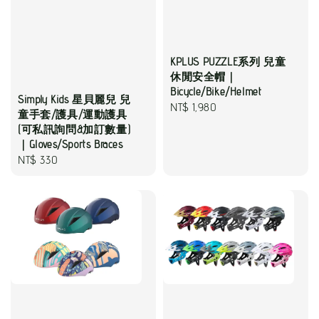
KPLUS PUZZLE系列 兒童
休閒安全帽｜
Bicycle/Bike/Helmet
Simply Kids 星貝麗兒 兒
Regular
NT$ 1,980
童手套/護具/運動護具
price
(可私訊詢問&加訂數量)
｜Gloves/Sports Braces
Regular
NT$ 330
price