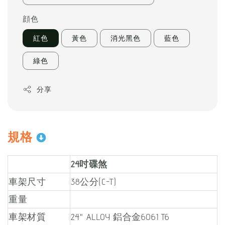
顔色
紅色
黃色
消光黑色
藍色
綠色
分享
規格
24
吋碟煞
車架尺寸
38公分(C-T)
重量
車架材質
24" ALLOY 鋁合金6061 T6