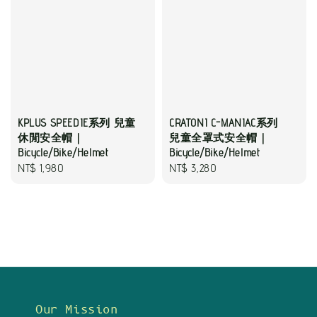
KPLUS SPEEDIE系列 兒童
CRATONI C-MANIAC系列
休閒安全帽｜
兒童全罩式安全帽｜
Bicycle/Bike/Helmet
Bicycle/Bike/Helmet
Regular
NT$ 1,980
Regular
NT$ 3,280
price
price
Our Mission