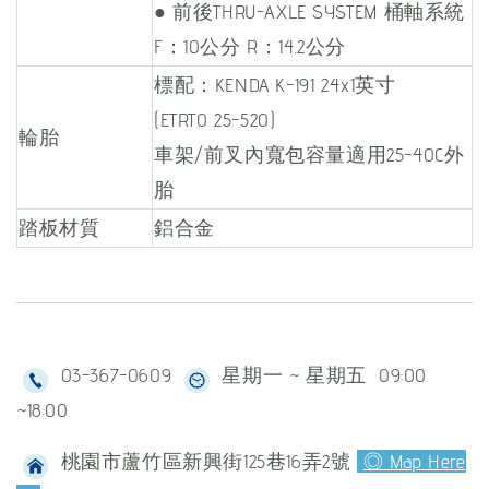
● 前後THRU-AXLE SYSTEM 桶軸系統
F：10公分 R：14.2公分
標配：KENDA K-191 24x1英寸
(ETRTO 25-520)
輪胎
車架/前叉內寬包容量適用25-40C外
胎
踏板材質
鋁合金
03-367-0609
星期一 ~ 星期五 09:00
~18:00
桃園市蘆竹區新興街125巷16弄2號
◎ Map Here