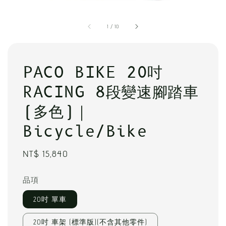
1
/
10
PACO BIKE 20吋
RACING 8段變速腳踏車
(多色)｜
Bicycle/Bike
Regular
NT$ 15,840
price
品項
20吋 單車
20吋 車架 (標準版)(不含其他零件)