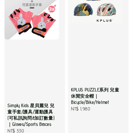
KPLUS PUZZLE系列 兒童
休閒安全帽｜
Bicycle/Bike/Helmet
Simply Kids 星貝麗兒 兒
Regular
NT$ 1,980
童手套/護具/運動護具
price
(可私訊詢問&加訂數量)
｜Gloves/Sports Braces
Regular
NT$ 330