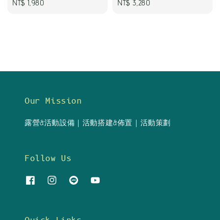
Regular
NT$ 1,980
Regular
NT$ 3,280
price
price
Our Mission
露營&活動設備｜活動搭建&佈置｜活動策劃
Follow Us