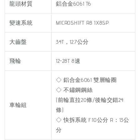
龍頭材質
鋁合金6061 T6
變速系統
MICROSHIFT R8 1X8SP
大齒盤
34T，12.7公分
飛輪
12-28T 8速
◇ 鋁合金6061 雙層輪圈
◇ 不鏽鋼鋼絲
(前輪直拉20條/後輪交錯24
車輪組
條)
◇ 快拆系統 F:10公分 R：13公
分