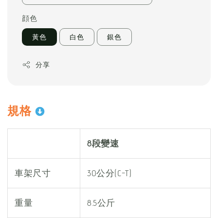
顔色
黃色
白色
銀色
分享
規格
8段變速
車架尺寸
30公分(C-T)
重量
8.5公斤