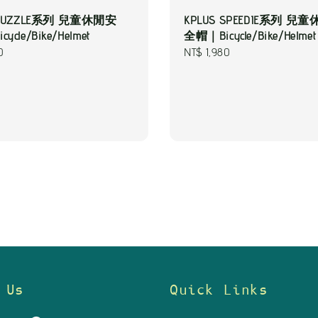
 PUZZLE系列 兒童休閒安
KPLUS SPEEDIE系列 兒
cle/Bike/Helmet
全帽｜Bicycle/Bike/Helmet
0
Regular
NT$ 1,980
price
 Us
Quick Links