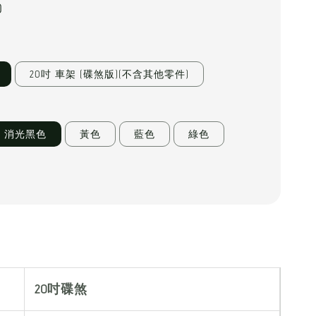
0
20吋 車架 (碟煞版)(不含其他零件)
消光黑色
黃色
藍色
綠色
20吋碟煞