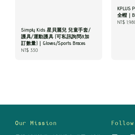
KPLUS
全帽｜Bicy
Regular
NT$ 1,98
price
Simply Kids 星貝麗兒 兒童手套/
護具/運動護具 (可私訊詢問&加
訂數量)｜Gloves/Sports Braces
Regular
NT$ 330
price
Our Mission
Follow