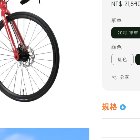
Regular
NT$ 21,84
price
單車
20吋 單車
顔色
紅色
分享
規格