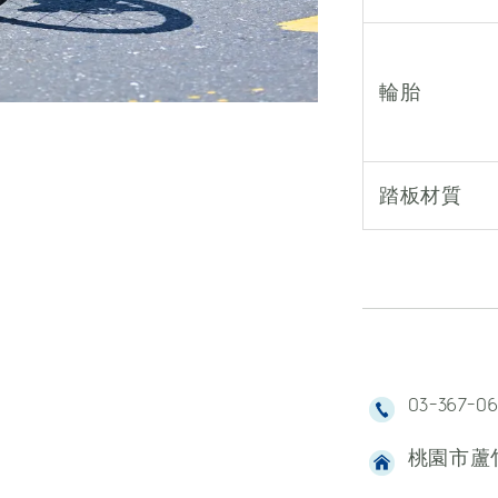
輪胎
踏板材質
03-367-0
桃園市蘆竹