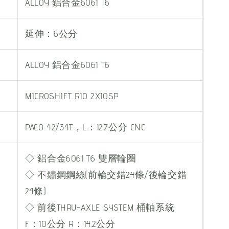
ALLOY 鋁合金6061 T6
延伸：6公分
ALLOY 鋁合金6061 T6
MICROSHIFT R10 2X10SP
PACO 42/34T，L：12.7公分 CNC
◇ 鋁合金6061 T6 雙層輪圈
◇ 不鏽鋼鋼絲(前輪交錯24條/後輪交錯
24條)
◇ 前後THRU-AXLE SYSTEM 桶軸系統
F：10公分 R：14.2公分