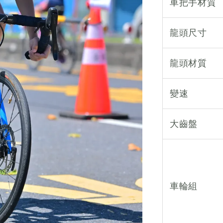
車把手材質
龍頭尺寸
龍頭材質
變速
大齒盤
車輪組