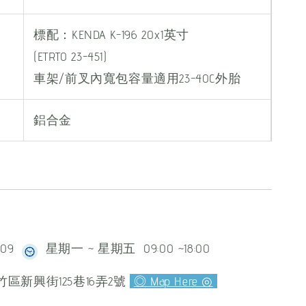
標配：KENDA K-196 20x1英寸
(ETRTO 23-451)
車架/前叉內寬包容量適用23-40C外胎
鋁合金
609
星期一 ~ 星期五 09:00 ~18:00
區新興街125巷16弄2號
◎ Map Here ◎