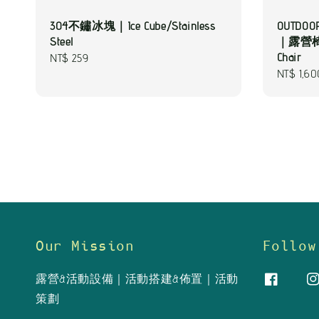
304不鏽冰塊｜Ice Cube/Stainless
OUTDO
Steel
｜露營椅/
Chair
Regular
NT$ 259
Sale
NT$ 1,60
price
price
Our Mission
Follow
露營&活動設備｜活動搭建&佈置｜活動
策劃