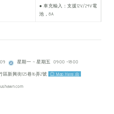
● 車充輸入：支援12V/24V電
池，8A
609
星期一 ~ 星期五 09:00 ~18:00
區新興街125巷16弄2號
◎ Map Here ◎
ushawn.com