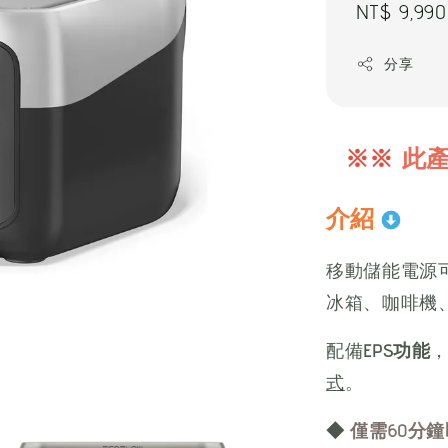
Regular
NT$ 9,990
price
分享
※※
此
介紹
移動儲能電源
冰箱、咖啡機
配備
EPS功能
，
式
。
◆
僅需60分