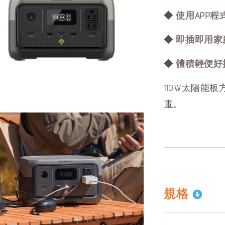
◆
使用APP
◆
即插即用家
◆
體積輕便好
110W太陽能板
電
。
規格