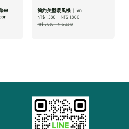
燈條串
簡約美型暖風機｜Fan
or
Sale
NT$ 1,580
-
NT$ 1,860
Regular
price
price
NT$ 2,030
-
NT$ 2,310