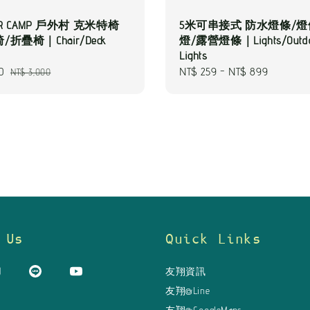
OR CAMP 戶外村 克米特椅
5米可串接式 防水燈條/
折疊椅｜Chair/Deck
燈/露營燈條｜Lights/Outdo
Lights
0
Regular
Regular
NT$ 259
-
NT$ 899
NT$ 3,000
price
price
 Us
Quick Links
友翔資訊
友翔@Line