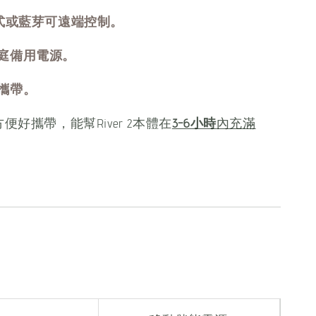
程式或藍芽可遠端控制。
庭備用電源。
攜帶。
方便好攜帶，能幫River 2本體在
3-6小時
內充滿