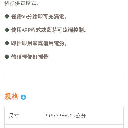
切換供電模式
。
◆
僅需56分鐘即可充滿電。
◆
使用APP程式或藍芽可遠端控制。
◆
即插即用家庭備用電源。
◆
體積輕便好攜帶。
規格
尺寸
39.8x28.4x20.2公分