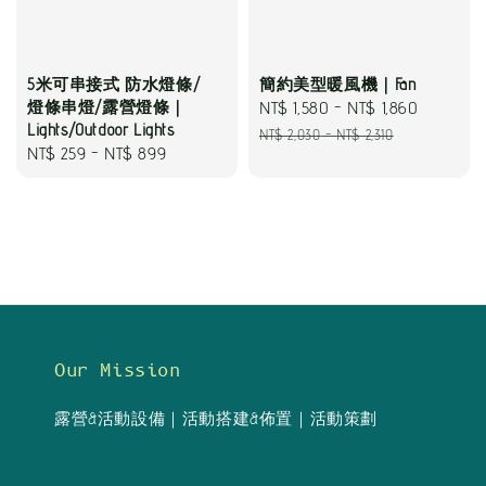
5米可串接式 防水燈條/
簡約美型暖風機｜Fan
燈條串燈/露營燈條｜
Sale
NT$ 1,580
-
NT$ 1,860
Regular
Lights/Outdoor Lights
price
price
NT$ 2,030
-
NT$ 2,310
Regular
NT$ 259
-
NT$ 899
price
Our Mission
露營&活動設備｜活動搭建&佈置｜活動策劃