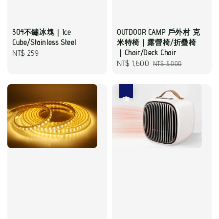
304不鏽冰塊｜Ice
OUTDOOR CAMP 戶外村 克
Cube/Stainless Steel
米特椅｜露營椅/折疊椅
Regular
NT$ 259
｜Chair/Deck Chair
Sale
NT$ 1,600
Regular
NT$ 3,000
price
price
price
優惠