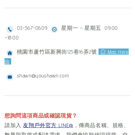
03-367-0609
星期一 ~ 星期五 09:00
~18:00
桃園市蘆竹區新興街125巷16弄2號
◎ Map Here
◎
shawn@youshawn.com
想詢問這項商品或確認現貨？
請加入
友翔戶外官方 LINE@
，傳商品名稱、規格、
數量與取貨或配送需求，我們會協助確認現貨、交