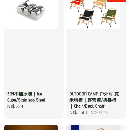
304不鏽冰塊｜Ice
OUTDOOR CAMP 戶外村 克
Cube/Stainless Steel
米特椅｜露營椅/折疊椅
Regular
NT$ 259
｜Chair/Deck Chair
Sale
NT$ 1,600
Regular
NT$ 3,000
price
price
price
優惠