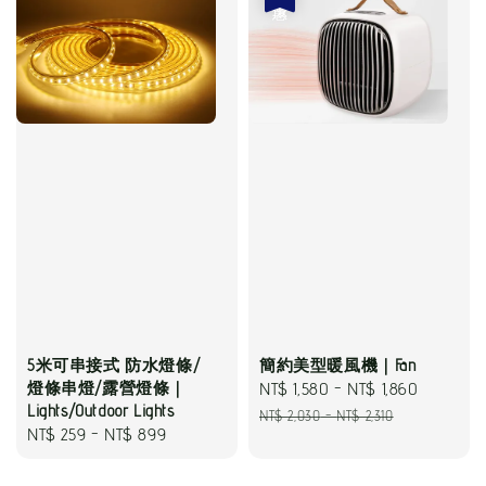
5米可串接式 防水燈條/
簡約美型暖風機｜Fan
燈條串燈/露營燈條｜
Sale
NT$ 1,580
-
NT$ 1,860
Regular
Lights/Outdoor Lights
price
price
NT$ 2,030
-
NT$ 2,310
Regular
NT$ 259
-
NT$ 899
price