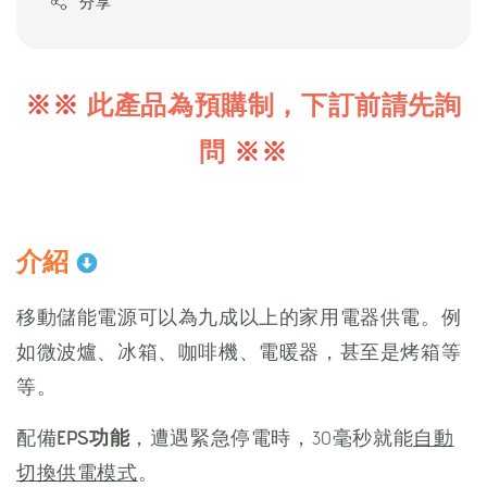
分享
※※
此產品為預購制，下訂前請先詢
問
※※
介紹
移動儲能電源可以為九成以上的家用電器供電。例
如微波爐、冰箱、咖啡機、電暖器，甚至是烤箱等
等。
配備
EPS功能
，遭遇緊急停電時，30毫秒就能
自動
切換供電模式
。