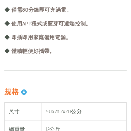
◆
僅需80分鐘即可充滿電。
◆
使用APP程式或藍芽可遠端控制。
◆
即插即用家庭備用電源。
◆
體積輕便好攜帶。
規格
尺寸
40x28.2x21.1公分
總重量
12公斤