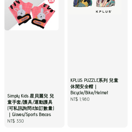
KPLUS PUZZLE系列 兒童
休閒安全帽｜
Bicycle/Bike/Helmet
Simply Kids 星貝麗兒 兒
Regular
NT$ 1,980
童手套/護具/運動護具
price
(可私訊詢問&加訂數量)
｜Gloves/Sports Braces
Regular
NT$ 330
price