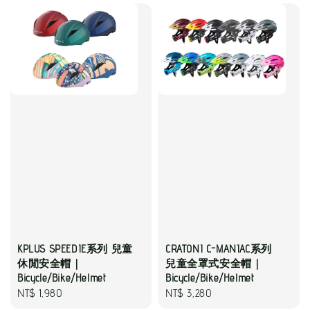
KPLUS SPEEDIE系列 兒童
CRATONI C-MANIAC系列
休閒安全帽｜
兒童全罩式安全帽｜
Bicycle/Bike/Helmet
Bicycle/Bike/Helmet
Regular
NT$ 1,980
Regular
NT$ 3,280
price
price