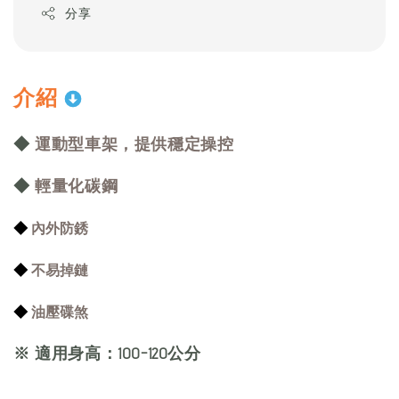
分享
介紹
◆
運動型車架，提供穩定操控
◆
輕量化碳鋼
◆
內外防銹
◆
不易掉鏈
◆
油壓碟煞
※ 適用身高：100-120公分