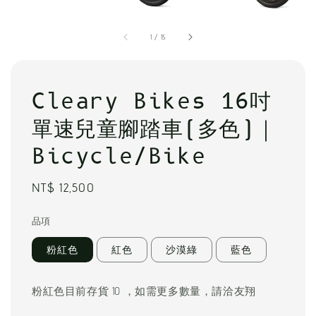
1
/
15
Cleary Bikes 16吋
單速兒童腳踏車(多色)｜
Bicycle/Bike
Regular
NT$ 12,500
price
品項
粉紅色
紅色
沙漠綠
藍色
粉紅色目前存貨 10 ，如需更多數量，請洽友翔