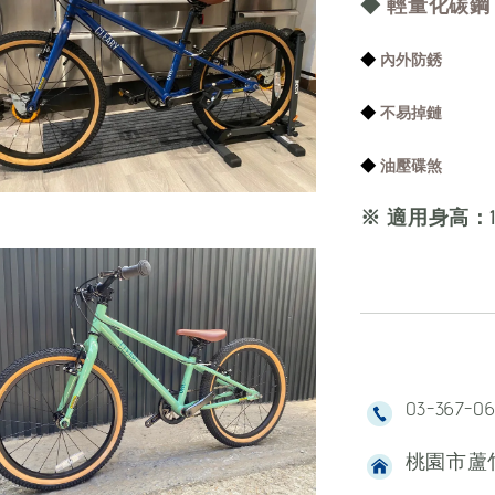
◆
輕量化碳鋼
◆
內外防銹
◆
不易掉鏈
◆
油壓碟煞
※ 適用身高：11
03-367-0
桃園市蘆竹