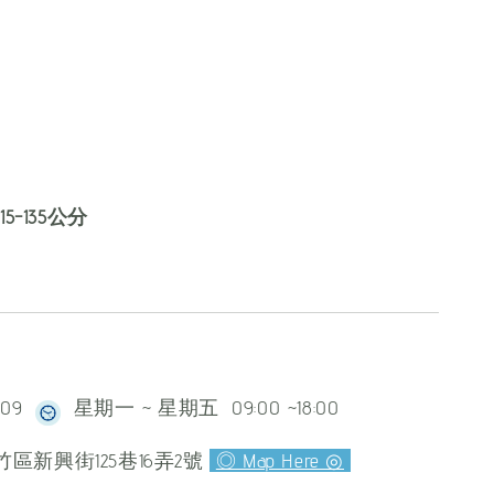
5-135公分
609
星期一 ~ 星期五 09:00 ~18:00
區新興街125巷16弄2號
◎ Map Here ◎