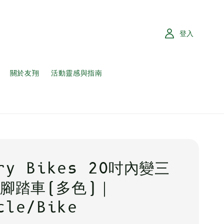
登入
關於友翔
活動靈感與指南
ry Bikes 20吋內變三
腳踏車(多色)｜
cle/Bike