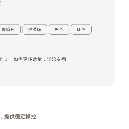
0
果綠色
沙漠綠
黑色
紅色
 10 ，如需更多數量，請洽友翔
，提供穩定操控