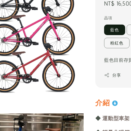
Regular
NT$ 16,50
price
品項
藍色
粉紅色
藍色目前存貨
分享
介紹
◆
運動型車架