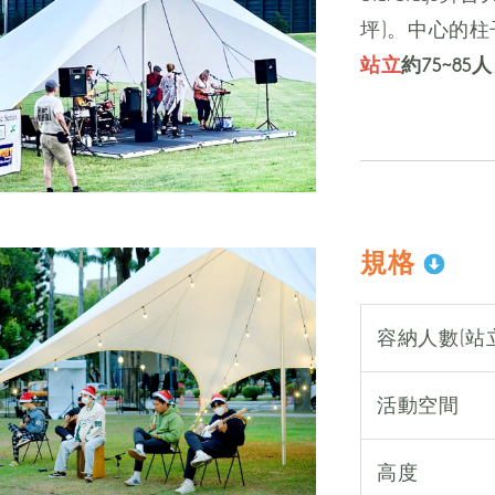
坪)。中心的
站立
約75~85人
規格
容納人數(站
活動空間
高度