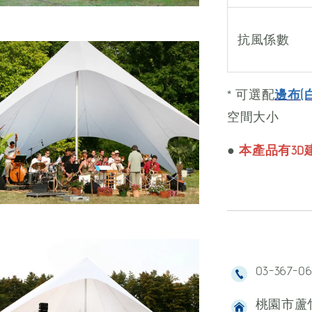
抗風係數
* 可選配
邊布(
空間大小
●
本產品有3D建
03-367-0
桃園市蘆竹