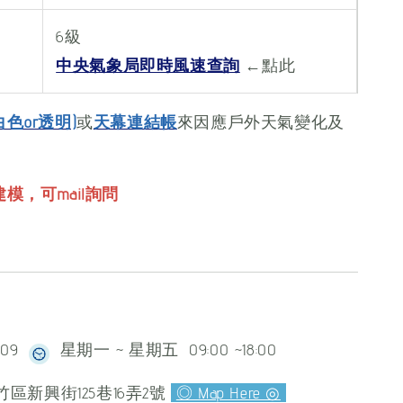
6級
中央氣象局即時風速查詢
←點此
白色or透明)
或
天幕連結帳
來因應戶外天氣變化及
模，可mail詢問
609
星期一 ~ 星期五 09:00 ~18:00
區新興街125巷16弄2號
◎ Map Here ◎