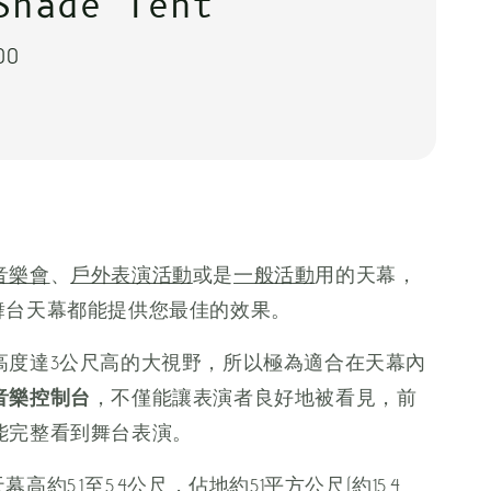
Shade Tent
00
音樂會
、
戶外表演活動
或是
一般活動
用的天幕，
age舞台天幕都能提供您最佳的效果。
高度達3公尺高的大視野，所以極為適合在天幕內
音樂控制台
，不僅能讓表演者良好地被看見，前
能完整看到舞台表演。
台天幕高約5.1至5.4公尺，佔地約51平方公尺(約15.4