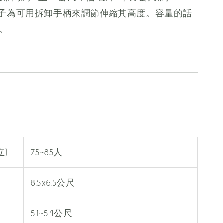
柱子為可用拆卸手柄來調節伸縮其高度。容量的話
。
立)
75~85人
8.5x6.5公尺
5.1~5.4公尺