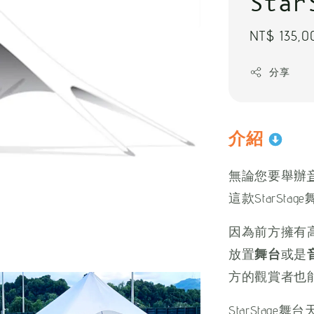
Star
Regular
NT$ 135,0
price
分享
介紹
無論您要舉辦
這款StarSt
因為前方擁有
放置
舞台
或是
方的觀賞者也
StarStage舞