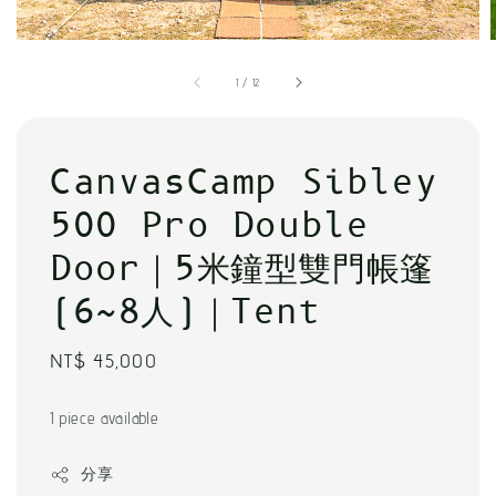
1
/
12
CanvasCamp Sibley
500 Pro Double
Door｜5米鐘型雙門帳篷
(6~8人)｜Tent
Regular
NT$ 45,000
price
1 piece available
分享