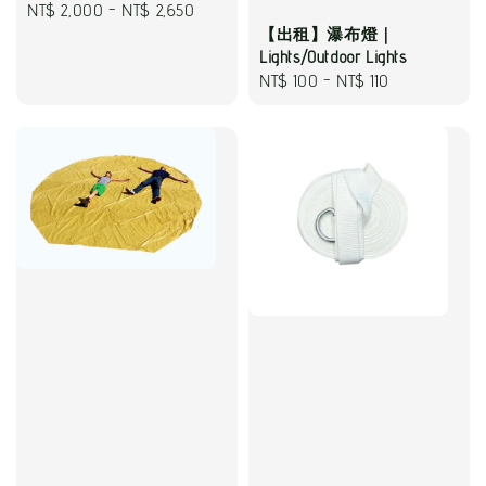
Regular
NT$ 2,000
-
NT$ 2,650
【出租】瀑布燈｜
price
Lights/Outdoor Lights
Regular
NT$ 100
-
NT$ 110
price