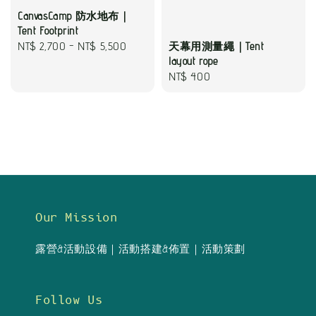
CanvasCamp 防水地布｜
Tent Footprint
Regular
NT$ 2,700
-
NT$ 5,500
天幕用測量繩｜Tent
layout rope
price
Regular
NT$ 400
price
Our Mission
露營&活動設備｜活動搭建&佈置｜活動策劃
Follow Us