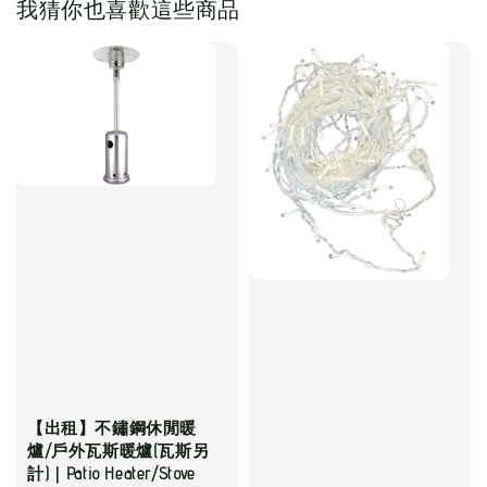
我猜你也喜歡這些商品
【出租】不鏽鋼休閒暖
爐/戶外瓦斯暖爐(瓦斯另
計)｜Patio Heater/Stove