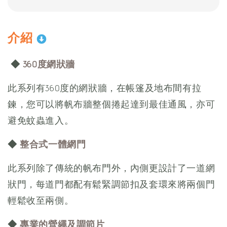
介紹
◆
360度網狀牆
此系列有360度的網狀牆，在帳篷及地布間有拉
鍊，您可以將帆布牆整個捲起達到最佳通風，亦可
避免蚊蟲進入。
◆
整合式一體網門
此系列除了傳統的帆布門外，內側更設計了一道網
狀門，每道門都配有鬆緊調節扣及套環來將兩個門
輕鬆收至兩側。
◆
專業的營繩及調節片