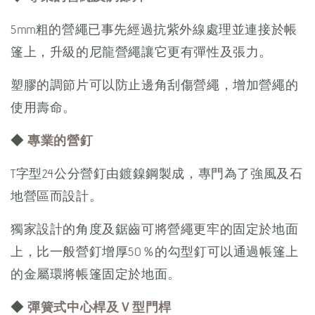
5mm粗的營繩已事先經過抗紫外線處理並連接於帳
篷上，升級的尼龍營繩讓它更有彈性及張力。
塑膠的調節片可以防止邊角刮傷營繩，增加營繩的
使用壽命。
◆
專業的營釘
T字型24公分營釘由鍍鎳鋼製成，專門為了強風及石
地營區而設計。
獨家設計的角度及鋸齒可將營繩更牢的固定於地面
上，比一般營釘增厚50％的勾型釘可以通過帳篷上
的金屬環將帳篷固定於地面。
◆
彈簧式中心桿及Ｖ型門桿