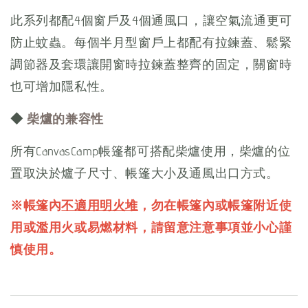
此系列都配4個窗戶及4個通風口，讓空氣流通更可
防止蚊蟲。每個半月型窗戶上都配有拉鍊蓋、鬆緊
調節器及套環讓開窗時拉鍊蓋整齊的固定，關窗時
也可增加隱私性。
◆
柴爐的兼容性
所有CanvasCamp帳篷都可搭配柴爐使用，柴爐的位
置取決於爐子尺寸、帳篷大小及通風出口方式。
※帳篷內
不適用明火堆
，勿在帳篷內或帳篷附近使
用或濫用火或易燃材料，請留意注意事項並小心謹
慎使用。