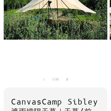
1
/
10
CanvasCamp Sibley