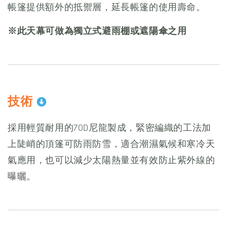
帳篷提供額外的抵禦層，延長帳篷的使用壽命。
※此天幕可做為獨立式避雨棚或遮陽傘之用
技術
採用輕質耐用的70D尼龍製成，緊密編織的工法加
上陡峭的頂篷可防雨防雪，適合潮濕氣候和寒冷天
氣應用，也可以減少太陽熱量並有效防止紫外線的
曝曬。