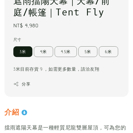
遮雨擋陽天幕｜天幕/前
庭/帳篷｜Tent Fly
Regular
NT$ 4,980
price
尺寸
3米
4米
4.5米
5米
6米
3米目前存貨 9 ，如需更多數量，請洽友翔
分享
介紹
擋雨遮陽天幕是一種輕質尼龍雙層屋頂，可為您的