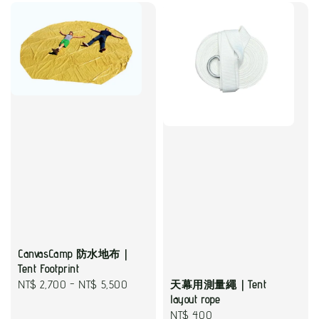
CanvasCamp 防水地布｜
Tent Footprint
Regular
NT$ 2,700
-
NT$ 5,500
天幕用測量繩｜Tent
layout rope
price
Regular
NT$ 400