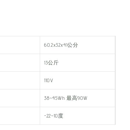
60.2x32x41公分
13公斤
110V
38~45Wh 最高90W
-22~10度