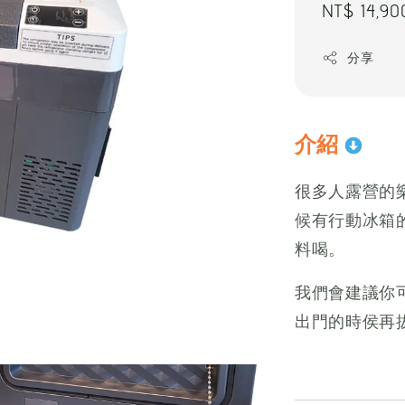
Regular
NT$ 14,90
price
分享
介紹
很多人露營的
候有行動冰箱
料喝。
我們會建議你
出門的時侯再