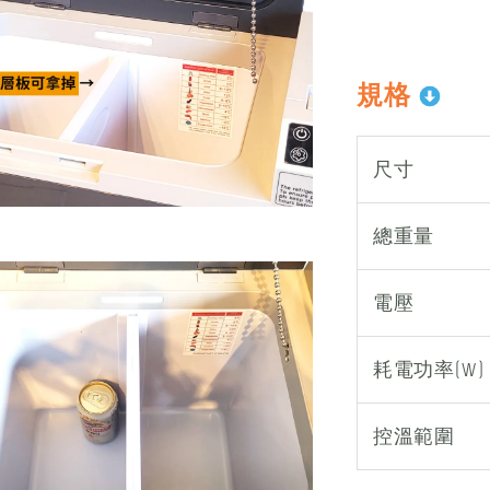
規格
尺寸
總重量
電壓
耗電功率(W)
控溫範圍