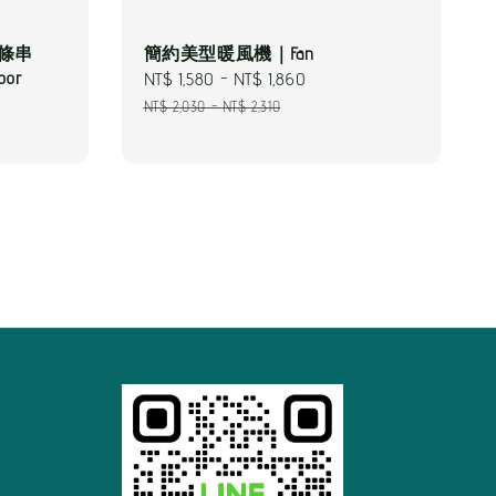
燈條串
簡約美型暖風機｜Fan
or
Sale
NT$ 1,580
-
NT$ 1,860
Regular
price
price
NT$ 2,030
-
NT$ 2,310