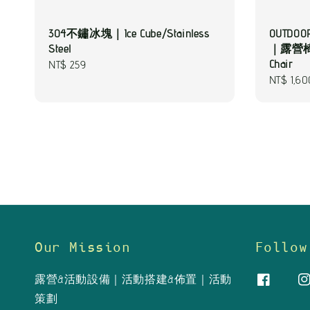
304不鏽冰塊｜Ice Cube/Stainless
OUTDO
Steel
｜露營椅/
Chair
Regular
NT$ 259
Sale
NT$ 1,60
price
price
Our Mission
Follow
露營&活動設備｜活動搭建&佈置｜活動
策劃