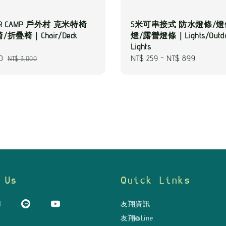
OR CAMP 戶外村 克米特椅
5米可串接式 防水燈條/
折疊椅｜Chair/Deck
燈/露營燈條｜Lights/Outdo
Lights
0
Regular
Regular
NT$ 259
-
NT$ 899
NT$ 3,000
price
price
 Us
Quick Links
友翔資訊
友翔@Line