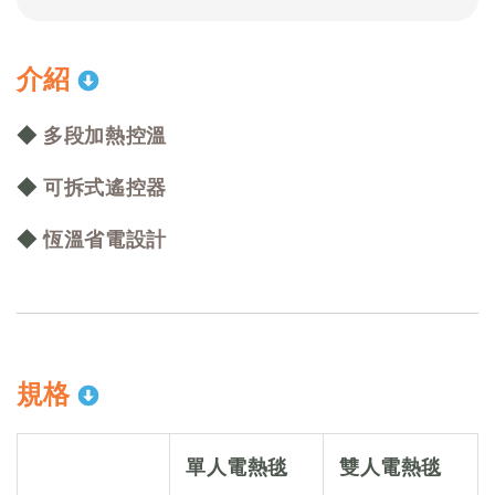
介紹
◆
多段加熱控溫
◆
可拆式遙控器
◆
恆溫省電設計
規格
單人電熱毯
雙人電熱毯