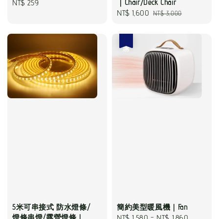
Regular
NT$ 259
｜Chair/Deck Chair
Sale
NT$ 1,600
Regular
NT$ 3,000
price
price
price
優惠
5米可串接式 防水燈條/
簡約美型暖風機｜Fan
燈條串燈/露營燈條｜
Sale
NT$ 1,580
-
NT$ 1,860
Regular