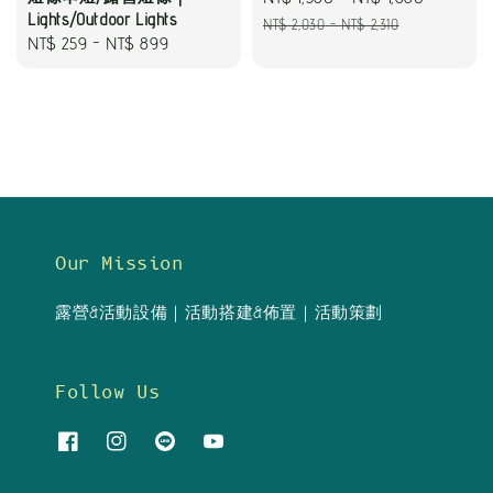
Lights/Outdoor Lights
price
price
NT$ 2,030
-
NT$ 2,310
Regular
NT$ 259
-
NT$ 899
price
Our Mission
露營&活動設備｜活動搭建&佈置｜活動策劃
Follow Us