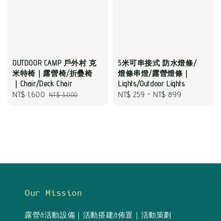
OUTDOOR CAMP 戶外村 克
5米可串接式 防水燈條/
米特椅｜露營椅/折疊椅
燈條串燈/露營燈條｜
｜Chair/Deck Chair
Lights/Outdoor Lights
Sale
NT$ 1,600
Regular
Regular
NT$ 259
-
NT$ 899
NT$ 3,000
price
price
price
Our Mission
露營&活動設備｜活動搭建&佈置｜活動策劃