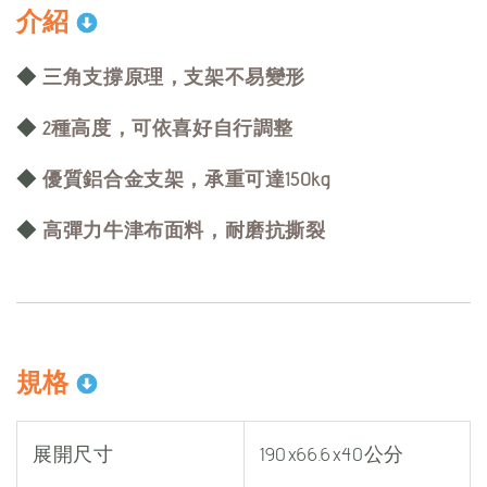
介紹
◆
三角支撐原理，支架不易變形
◆
2種高度，可依喜好自行調整
◆
優質鋁合金支架，承重可達150kg
◆
高彈力牛津布面料，耐磨抗撕裂
規格
展開尺寸
190x66.6x40公分