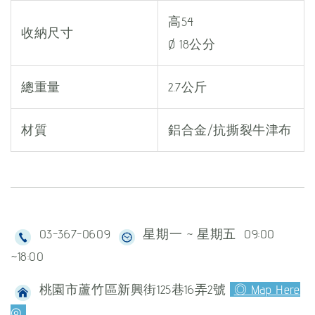
高54
收納尺寸
Ø 18公分
總重量
2.7公斤
材質
鋁合金/抗撕裂牛津布
03-367-0609
星期一 ~ 星期五 09:00
~18:00
桃園市蘆竹區新興街125巷16弄2號
◎ Map Here
◎