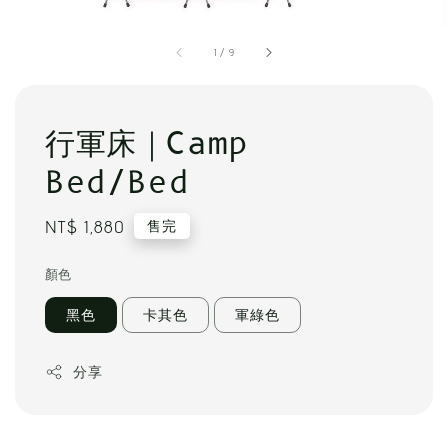
1
/
9
行軍床｜Camp
Bed/Bed
Regular
NT$ 1,880
售完
price
顏色
黑色
卡其色
軍綠色
分享