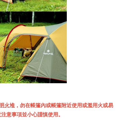
明火堆
，勿在帳篷內或帳篷附近使用或濫用火或易
意注意事項並小心謹慎使用。