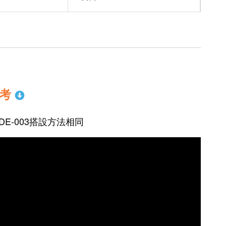
考
與SDE-003搭設方法相同