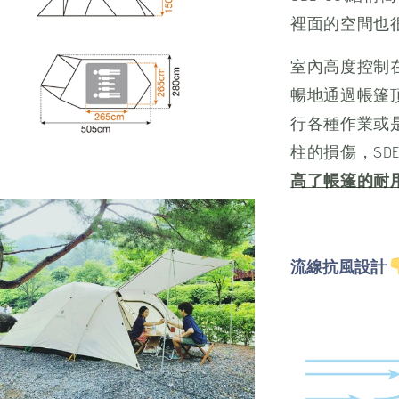
裡面的空間也
室內高度控制
暢地通過帳篷
行各種作業或
柱的損傷，SD
高了帳篷的耐
流線抗風設計