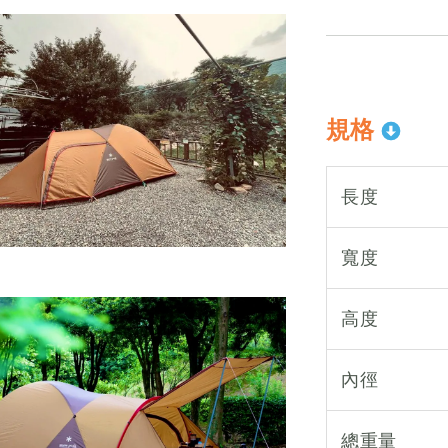
規格
長度
寬度
高度
內徑
總重量