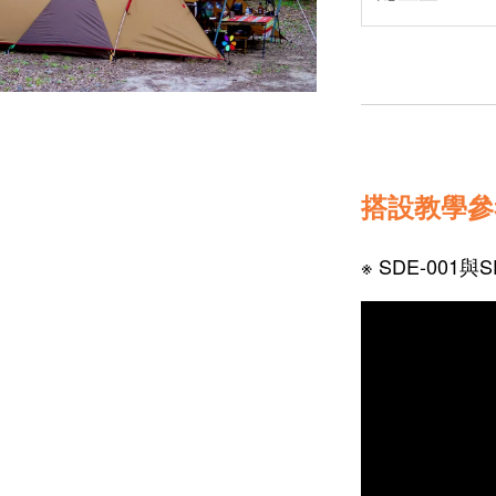
搭設教學參
※ SDE-001