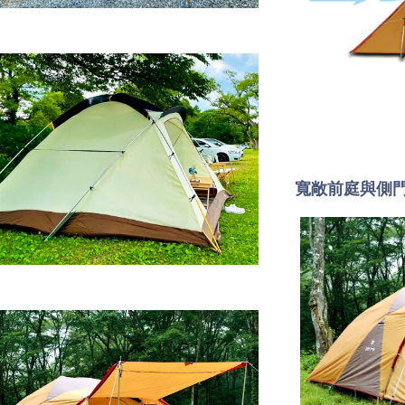
寬敞前庭與側