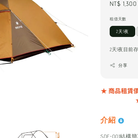
Regular
NT$ 1,300
price
租借天數
2天1夜
2天1夜目前
分享
介紹
SDE-001