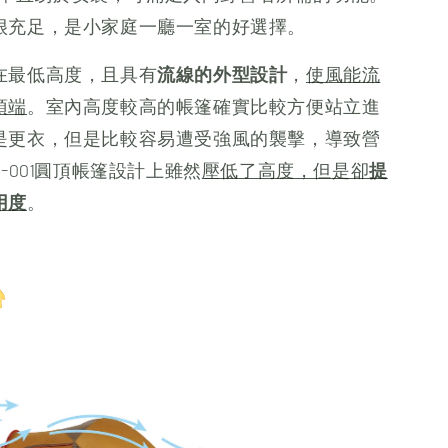
很充足，是小家庭一廳一室的好選擇。
在最低高度，且具有
流線的外型設計
，
使風能流
頂端
。室內高度較高的帳篷確實比較方便站立進
是更衣，但是比較容易遭受強風的襲擊，導致營
E-001圓頂帳篷設計上雖然
壓低了高度，但是卻
提
用度
。