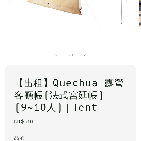
1
/
11
【出租】Quechua 露營
客廳帳(法式宮廷帳)
(9~10人)｜Tent
Regular
NT$ 800
price
品項