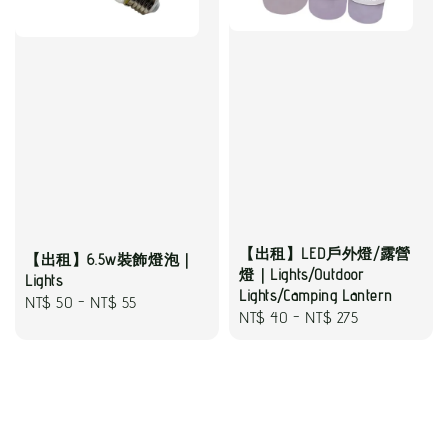
【出租】LED戶外燈/露營
【出租】6.5w裝飾燈泡｜
燈｜Lights/Outdoor
Lights
Lights/Camping Lantern
Regular
NT$ 50
-
NT$ 55
Regular
NT$ 40
-
NT$ 275
price
price