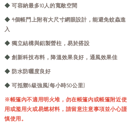
◆
可容納最多10人的寬敞空間
◆
4個帳門上附有大尺寸網眼設計，能避免蚊蟲進
入
◆
獨立結構與鋁製營柱，易於搭設
◆
創新科技布料，降溫效果良好，通風效果佳
◆
防水防曬度良好
◆
可抵禦6級強風(每小時50公里)
※帳篷內不適用明火堆，勿在帳篷內或帳篷附近使
用或濫用火或易燃材料，請留意注意事項並小心謹
慎使用。