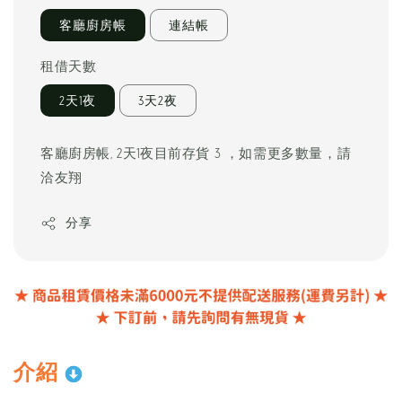
客廳廚房帳
連結帳
租借天數
2天1夜
3天2夜
客廳廚房帳, 2天1夜目前存貨 3 ，如需更多數量，請
洽友翔
分享
介紹