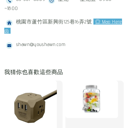
~18:00
桃園市蘆竹區新興街125巷16弄2號
◎ Map Here
◎
shawn@youshawn.com
我猜你也喜歡這些商品