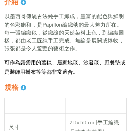
介紹
以墨西哥傳統古法純手工織成，
豐富的配色與鮮明
Papillon
的色彩飽和，是
編織毯的最大魅力所在。
每一張編織毯，從織線的天然染料上色，到編織圖
樣，都由老工匠純手工完成。無論是展開或捲收，
張張都是令人驚艷的藝術之作。
可作為露營用的
蓋
毯、
居家地毯
、
沙發毯
、
野餐墊
或
是裝飾用
掛布
等等都非常適合。
規格
210x130 cm (手工編織
尺寸