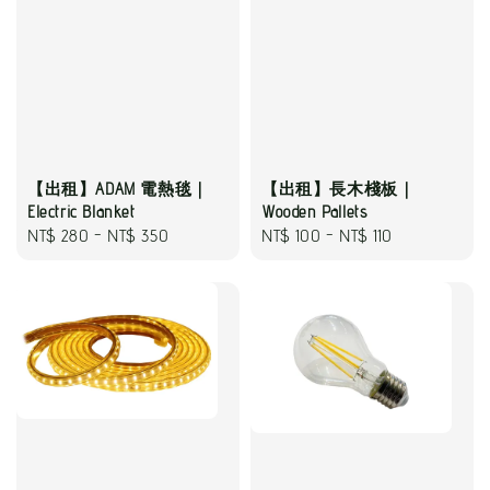
【出租】ADAM 電熱毯｜
【出租】長木棧板｜
Electric Blanket
Wooden Pallets
Regular
NT$ 280
-
NT$ 350
Regular
NT$ 100
-
NT$ 110
price
price