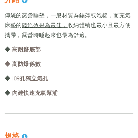
傳統的露營睡墊，一般材質為錫薄或泡棉，而充氣
床墊的
隔絕效果為最佳，
收納體積也最小且最方便
攜帶，露營時睡起來也最為舒適。
◆
高耐磨底部
◆
高防爆係數
◆
109孔獨立氣孔
◆
內建快速充氣幫浦
規格