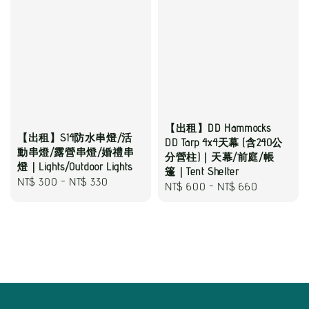
【出租】DD Hammocks
【出租】S14防水串燈/活
DD Tarp 4x4天幕 (含240公
動串燈/露營串燈/婚禮串
分營柱)｜天幕/前庭/帳
燈｜Lights/Outdoor Lights
篷｜Tent Shelter
Regular
NT$ 300
-
NT$ 330
Regular
NT$ 600
-
NT$ 660
price
price