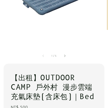
1
/
5
【出租】OUTDOOR
CAMP 戶外村 漫步雲端
充氣床墊(含床包)｜Bed
Regular
NT$ 500