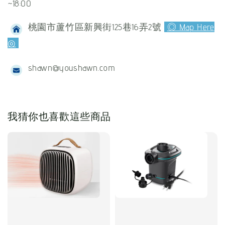
~18:00
桃園市蘆竹區新興街125巷16弄2號
◎ Map Here
◎
shawn@youshawn.com
我猜你也喜歡這些商品