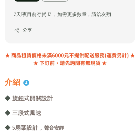
2天1夜目前存貨 12 ，如需更多數量，請洽友翔
分享
介紹
◆
旋鈕式開關設計
◆
三段式風速
聲音安靜
◆
5扇葉設計，