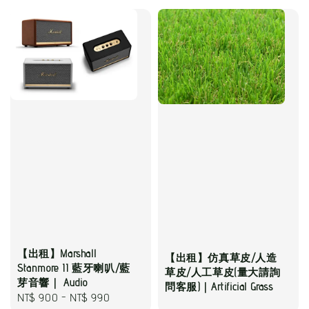
【出租】Marshall
【出租】仿真草皮/人造
Stanmore II 藍牙喇叭/藍
草皮/人工草皮(量大請詢
芽音響｜ Audio
問客服)｜Artificial Grass
Regular
NT$ 900
-
NT$ 990