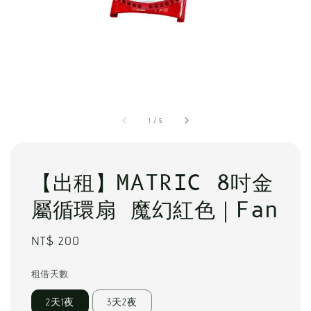
1
/
5
【出租】MATRIC 8吋金
屬循環扇 魔幻紅色｜Fan
Regular
NT$ 200
price
租借天數
2天1夜
3天2夜