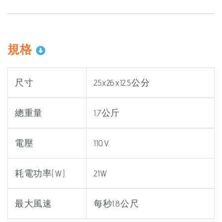
規格
尺寸
25x26x12.5公分
總重量
1.7公斤
電壓
110V
耗電功率(W)
21W
最大風速
每秒1.8公尺