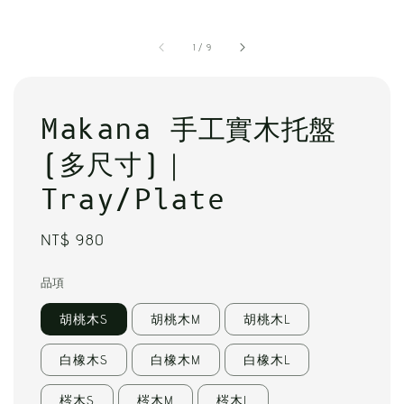
1
/
9
Makana 手工實木托盤
(多尺寸)｜
Tray/Plate
Regular
NT$ 980
price
品項
胡桃木S
胡桃木M
胡桃木L
白橡木S
白橡木M
白橡木L
梣木S
梣木M
梣木L