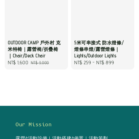
OUTDOOR CAMP 戶外村 克
5米可串接式 防水燈條/
米特椅｜露營椅/折疊椅
燈條串燈/露營燈條｜
｜Chair/Deck Chair
Lights/Outdoor Lights
Sale
NT$ 1,600
Regular
Regular
NT$ 259
-
NT$ 899
NT$ 3,000
price
price
price
Our Mission
露營&活動設備｜活動搭建&佈置｜活動策劃