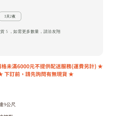
3天2夜
存貨 5 ，如需更多數量，請洽友翔
達9公尺