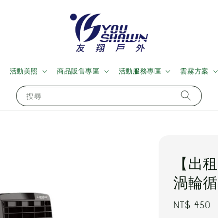
活動美照
商品販售專區
活動服務專區
雲霧方案
搜尋
【出租
渦輪循
Regular
NT$ 450