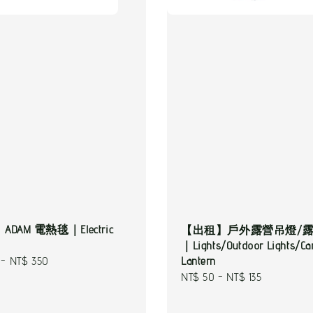
DAM 電熱毯｜Electric
【出租】戶外露營吊燈/
｜Lights/Outdoor Lights/C
Lantern
-
NT$ 350
Regular
NT$ 50
-
NT$ 135
price