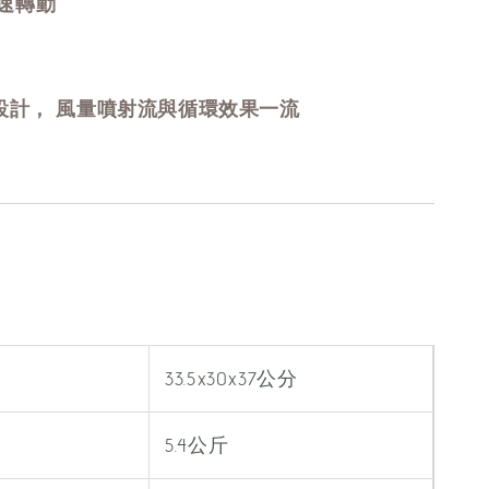
速轉動
葉設計， 風量噴射流與循環效果一流
33.5x30x37公分
5.4公斤