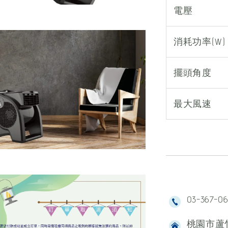
電壓
消耗功率(W)
擺頭角度
最大風速
03-367-0
桃園市蘆竹