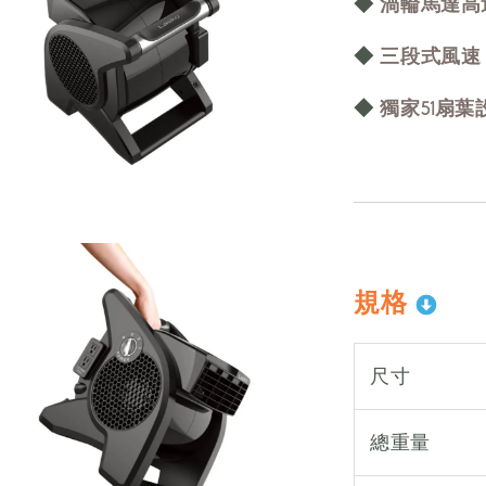
◆
渦輪馬達高
◆
三段式風速
◆
獨家51扇
規格
尺寸
總重量