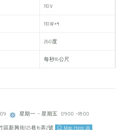
110V
110W±4
260度
每秒16公尺
609
星期一 ~ 星期五 09:00 ~18:00
區新興街125巷16弄2號
◎ Map Here ◎