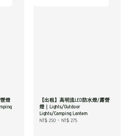
露營燈
【出租】高明流LED防水燈/露營
amping
燈｜Lights/Outdoor
Lights/Camping Lantern
Regular
NT$ 250
-
NT$ 275
price