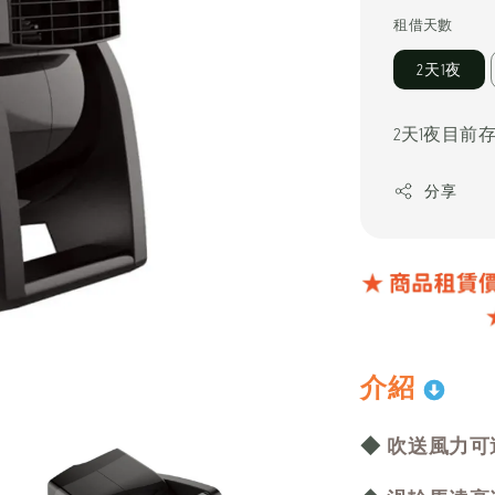
price
租借天數
2天1夜
2天1夜目前
分享
介紹
◆
吹送風力可