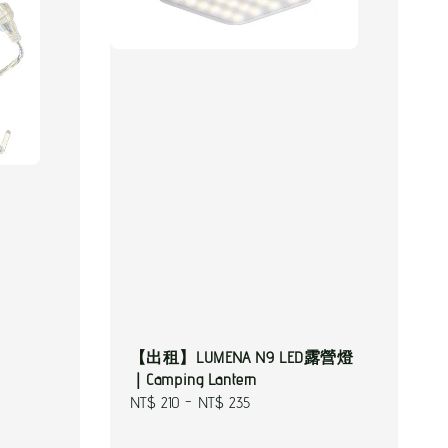
【出租】LUMENA N9 LED露營燈
｜Camping Lantern
Regular
NT$ 210
-
NT$ 235
price