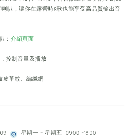
all藍芽喇叭，讓你在露營時K歌也能享受高品質輸出音
喇叭：
介紹頁面
連接，控制音量及播放
荔枝皮革紋、編織網
609
星期一 ~ 星期五 09:00 ~18:00