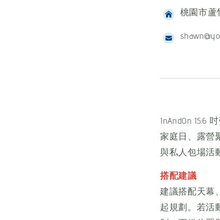
桃園市蘆竹
shawn@yo
InAndOn 15
家庭日、露營聚會
與私人包場活
搭配建議
建議搭配天幕
起規劃。若活