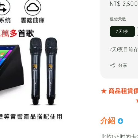
Regular
NT$ 2,500
price
租借天數
2天1夜
2天1夜目前
分享
介紹
此款15.6吋