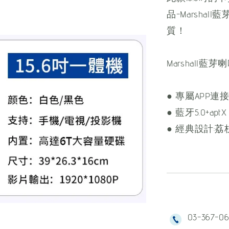
品-Marsh
質！
Marshall藍芽
● 專屬APP
● 藍牙5.0+aptX
● 經典設計:
03-367-0