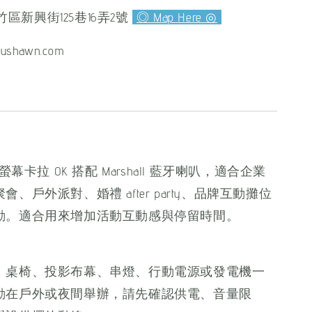
區新興街125巷16弄2號
◎ Map Here ◎
ushawn.com
.6 吋螢幕卡拉 OK 搭配 Marshall 藍牙喇叭，適合企業
、戶外派對、婚禮 after party、品牌互動攤位
動。適合用來增加活動互動感與停留時間。
、桌椅、投影布幕、串燈、行動電源或發電機一
動在戶外或夜間舉辦，請先確認供電、音量限