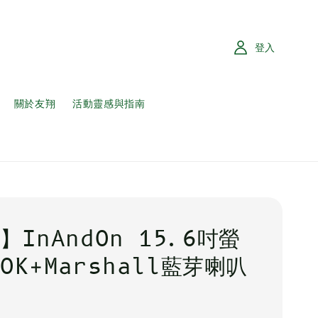
登入
關於友翔
活動靈感與指南
】InAndOn 15.6吋螢
OK+Marshall藍芽喇叭