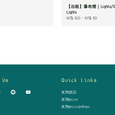
【出租】瀑布燈｜Lights/Ou
Lights
Regular
NT$ 100
-
NT$ 110
price
 Us
Quick Links
友翔資訊
友翔@Line
友翔@GoogleMaps