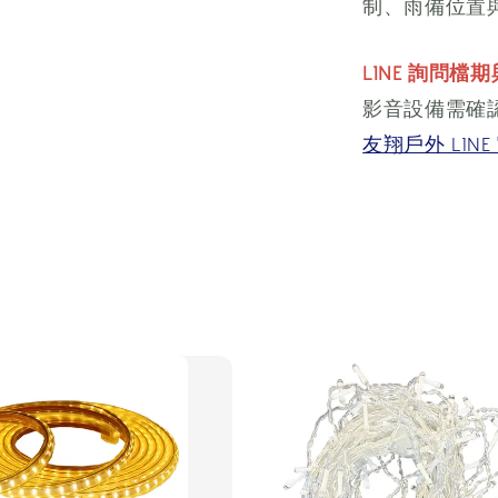
制、雨備位置
LINE 詢問檔
影音設備需確
友翔戶外 LIN