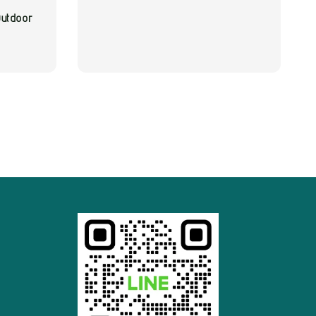
tdoor