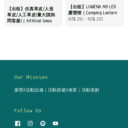
【出租】LUMENA N9 LED
【出租】仿真草皮/人造
露營燈｜Camping Lantern
草皮/人工草皮(量大請詢
Regular
NT$ 210
-
NT$ 235
問客服)｜Artificial Grass
price
Our Mission
露營&活動設備｜活動搭建&佈置｜活動策劃
Follow Us