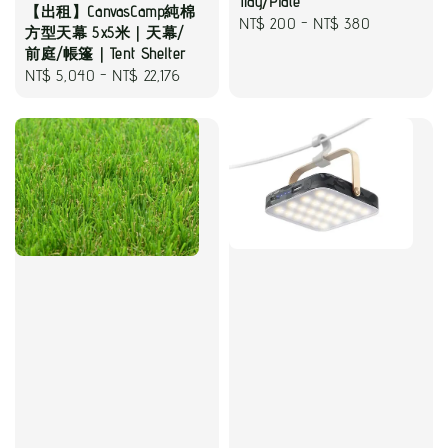
Tray/Plate
【出租】CanvasCamp純棉
Regular
NT$ 200
-
NT$ 380
方型天幕 5x5米｜天幕/
price
前庭/帳篷｜Tent Shelter
Regular
NT$ 5,040
-
NT$ 22,176
price