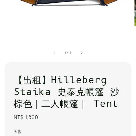
1
/
11
【出租】Hilleberg
Staika 史泰克帳篷 沙
棕色｜二人帳篷｜ Tent
Regular
NT$ 1,800
price
天數