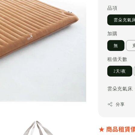
price
品項
雲朵充氣
加購
無
租借天數
2天1夜
雲朵充氣床,
分享