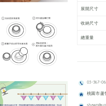
展開尺寸
收納尺寸
總重量
03-367-0
桃園市蘆竹
shawn@yo