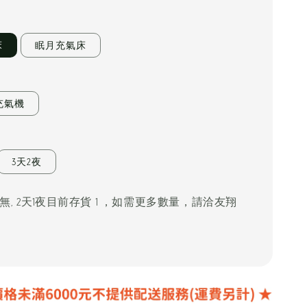
床
眠月充氣床
充氣機
3天2夜
 無, 2天1夜目前存貨 1 ，如需更多數量，請洽友翔