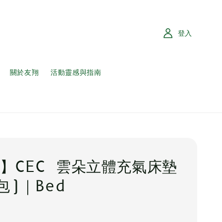
登入
關於友翔
活動靈感與指南
】CEC 雲朵立體充氣床墊
包)｜Bed