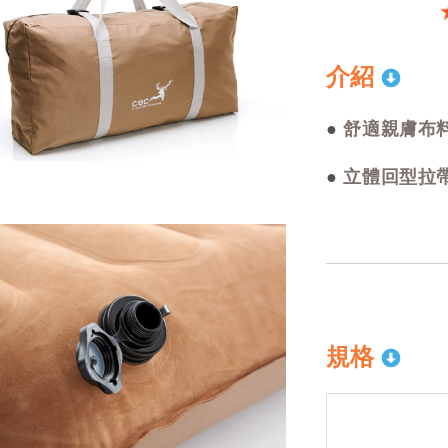
介紹
●
舒適親膚布
●
立體回型拉
規格