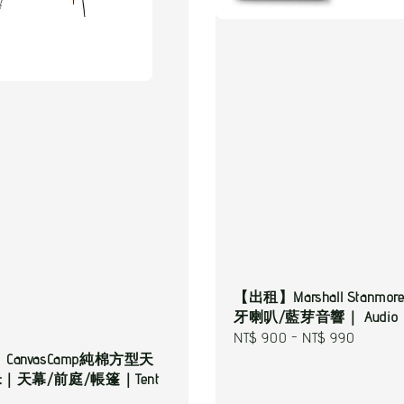
【出租】Marshall Stanmore
牙喇叭/藍芽音響｜ Audio
Regular
NT$ 900
-
NT$ 990
CanvasCamp純棉方型天
price
米｜天幕/前庭/帳篷｜Tent