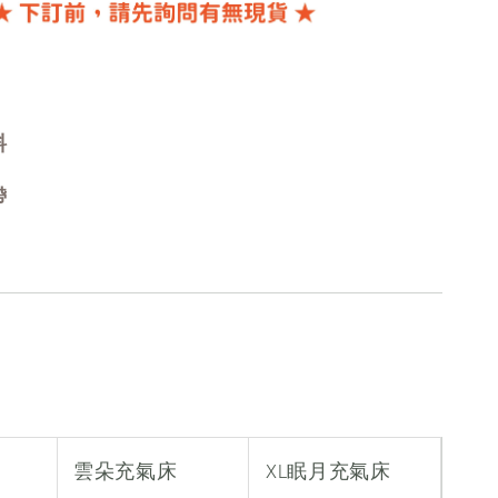
料
帶
雲朵充氣床
XL眠月充氣床