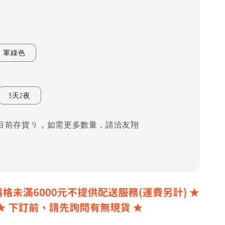
0
軍綠色
3天2夜
1夜目前存貨 9 ，如需更多數量，請洽友翔