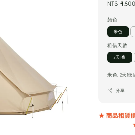
Regular
NT$ 4,50
price
顏色
米色
租借天數
2天1夜
米色, 2天
分享