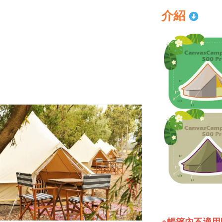
介紹
※帳篷內
不適用