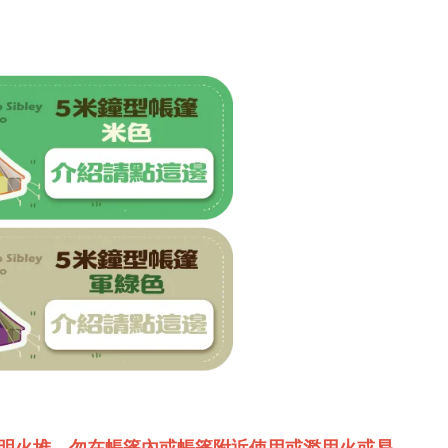
明火堆
，勿在帳篷內或帳篷附近使用或濫用火或易