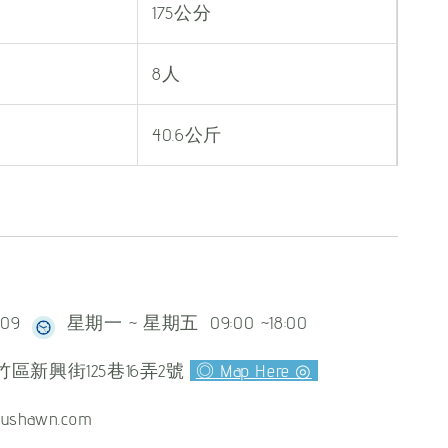
175公分
8人
40.6公斤
609
星期一 ~ 星期五 09:00 ~18:00
區新興街125巷16弄2號
◎ Map Here ◎
ushawn.com