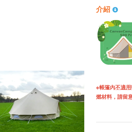
介紹
※帳篷內
不適用
燃材料，請留