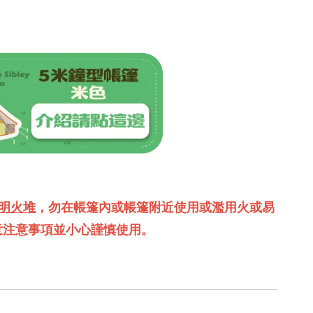
明火堆
，勿在帳篷內或帳篷附近使用或濫用火或易
意注意事項並小心謹慎使用。