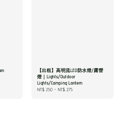
en
【出租】高明流LED防水燈/露營
燈｜Lights/Outdoor
Lights/Camping Lantern
Regular
NT$ 250
-
NT$ 275
price