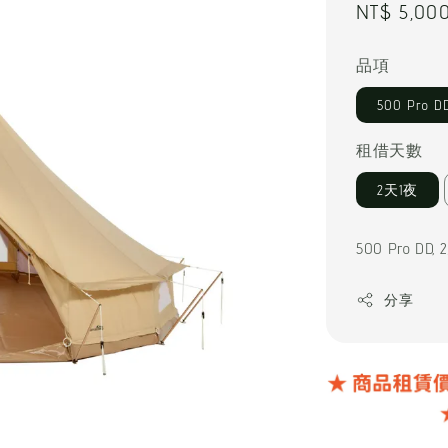
Regular
NT$ 5,00
price
品項
500 Pro D
租借天數
2天1夜
500 Pro
分享