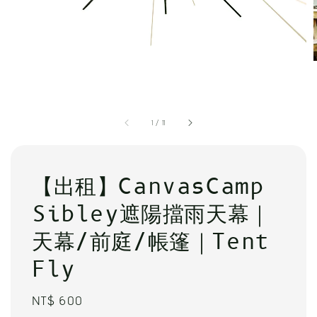
1
/
11
【出租】CanvasCamp
Sibley遮陽擋雨天幕｜
天幕/前庭/帳篷｜Tent
Fly
Regular
NT$ 600