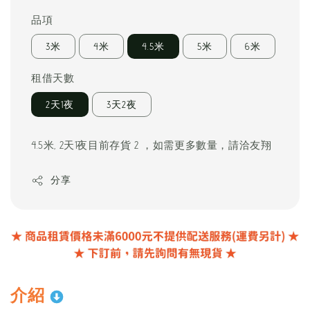
price
品項
3米
4米
4.5米
5米
6米
租借天數
2天1夜
3天2夜
4.5米, 2天1夜目前存貨 2 ，如需更多數量，請洽友翔
分享
介紹