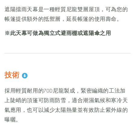
遮陽擋雨天幕是一種輕質尼龍雙層屋頂，可為您的
帳篷提供額外的抵禦層，延長帳篷的使用壽命。
※此天幕可做為獨立式避雨棚或遮陽傘之用
技術
採用輕質耐用的70D尼龍製成，緊密編織的工法加
上陡峭的頂篷可防雨防雪，適合潮濕氣候和寒冷天
氣應用，也可以減少太陽熱量並有效防止紫外線的
曝曬。