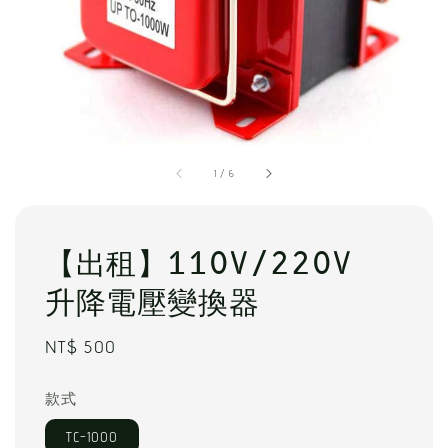
1
/
6
【出租】110V/220V
升降電壓變換器
Regular
NT$ 500
price
款式
TC-1000