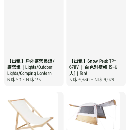
【出租】戶外露營吊燈/
【出租】Snow Peak TP-
露營燈｜Lights/Outdoor
671IV｜ 白色別墅帳 (5~6
Lights/Camping Lantern
人)｜Tent
Regular
NT$ 50
-
NT$ 135
Regular
NT$ 4,480
-
NT$ 4,928
price
price