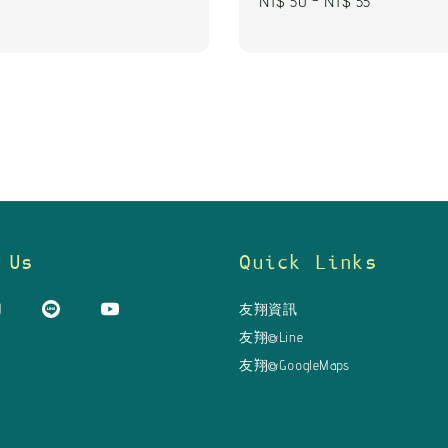
Regular
NT$ 50
-
NT$ 55
price
 Us
Quick Links
友翔資訊
友翔@Line
友翔@GoogleMaps