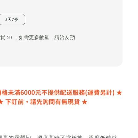
3天2夜
存貨 50 ，如需更多數量，請洽友翔
麼高的露營地，溫度高時可當棉被，溫度低時就