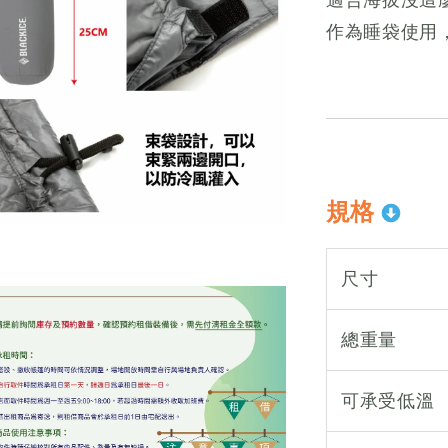
作為睡袋使用
規格
尺寸
總重量
可承受低溫