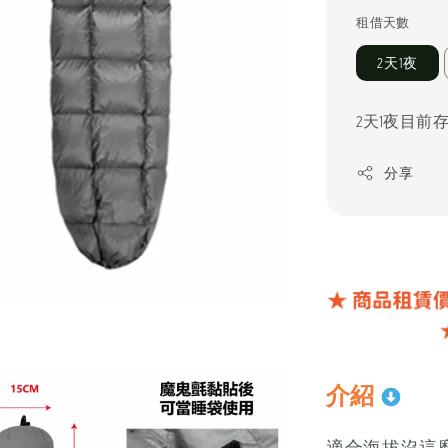
price
租借天數
2天1夜
2天1夜目前
分享
介紹
適合海拔沒這