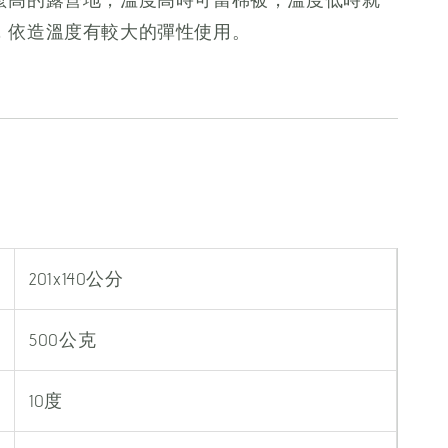
，依造溫度有較大的彈性使用。
201x140公分
500公克
10度