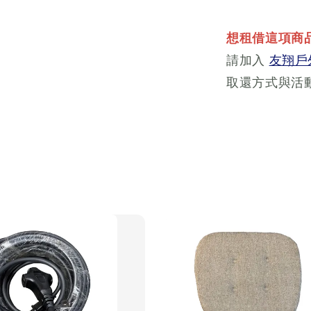
想租借這項商
請加入
友翔戶外
取還方式與活