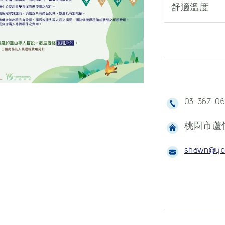
舒適溫度
03-367-0
桃園市蘆竹
shawn@yo