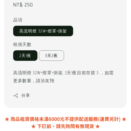
Regular
NT$ 250
price
品項
高流明燈 32W+燈罩+掛架
租借天數
2天1夜
3天2夜
高流明燈 32W+燈罩+掛架, 2天1夜目前存貨 3 ，如需
更多數量，請洽友翔
分享