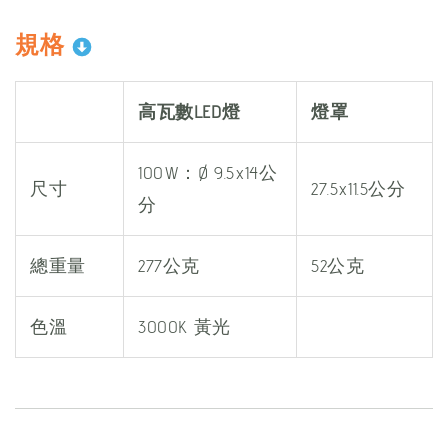
規格
高瓦數LED燈
燈罩
100W：Ø 9.5x14公
尺寸
27.5x11.5公分
分
總重量
277公克
52公克
色溫
3000K 黃光