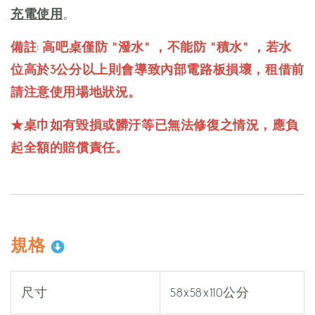
充電使用
。
備註: 高吧桌僅防 "潑水" ，不能防 "積水" ，若水
位高於3公分以上則會導致內部電路板損壞，租借前
請注意使用場地狀況。
★桌巾如有毀損或髒汙等已無法修復之情況，應負
起全額的賠償責任。
規格
尺寸
58x58x110公分