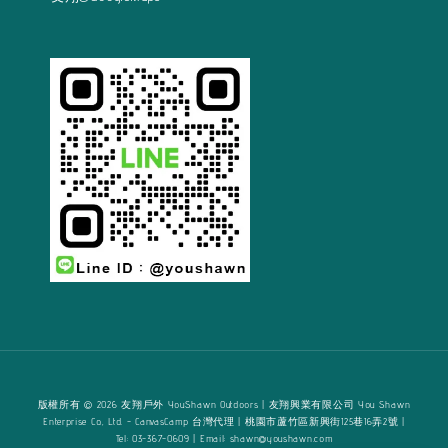
版權所有 © 2026 友翔戶外 YouShawn Outdoors | 友翔興業有限公司 You Shawn
Enterprise Co., Ltd. - CanvasCamp 台灣代理 | 桃園市蘆竹區新興街125巷16弄2號 |
Tel: 03-367-0609 | Email: shawn@youshawn.com