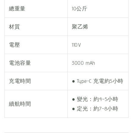
總重量
10公斤
材質
聚乙烯
電壓
110V
電池容量
3000 mAh
充電時間
● Type-C 充電約5小時
● 變光：約4~5小時
續航時間
● 定光：約7~8小時