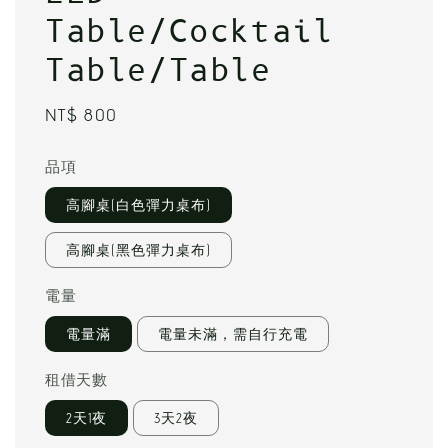
Table/Cocktail
Table/Table
Regular
NT$ 800
price
品項
高腳桌(白色彈力桌布)
高腳桌(黑色彈力桌布)
電量
電量滿
電量未滿，需自行充電
租借天數
2天1夜
3天2夜