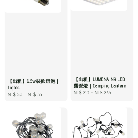
【出租】LUMENA N9 LED
【出租】6.5w裝飾燈泡｜
露營燈｜Camping Lantern
Lights
Regular
NT$ 210
-
NT$ 235
Regular
NT$ 50
-
NT$ 55
price
price