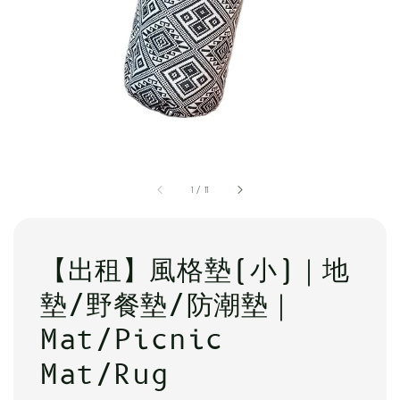
1
/
11
【出租】風格墊(小)｜地
墊/野餐墊/防潮墊｜
Mat/Picnic
Mat/Rug