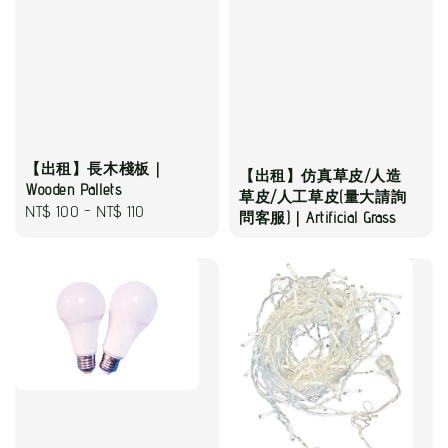
【出租】長木棧板｜
【出租】仿真草皮/人造
Wooden Pallets
草皮/人工草皮(量大請詢
Regular
NT$ 100
-
NT$ 110
問客服)｜Artificial Grass
price