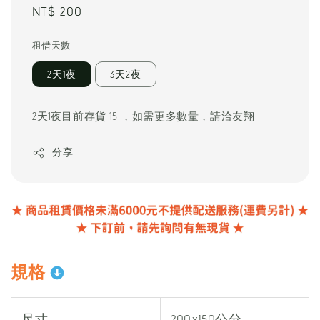
Regular
NT$ 200
price
租借天數
2天1夜
3天2夜
2天1夜目前存貨 15 ，如需更多數量，請洽友翔
分享
規格
尺寸
200x150公分