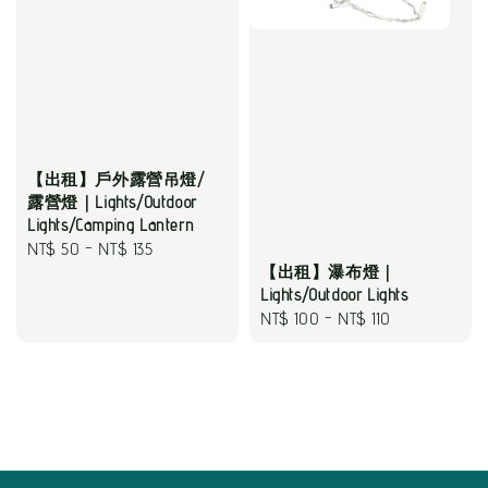
【出租】戶外露營吊燈/
露營燈｜Lights/Outdoor
Lights/Camping Lantern
Regular
NT$ 50
-
NT$ 135
【出租】瀑布燈｜
price
Lights/Outdoor Lights
Regular
NT$ 100
-
NT$ 110
price