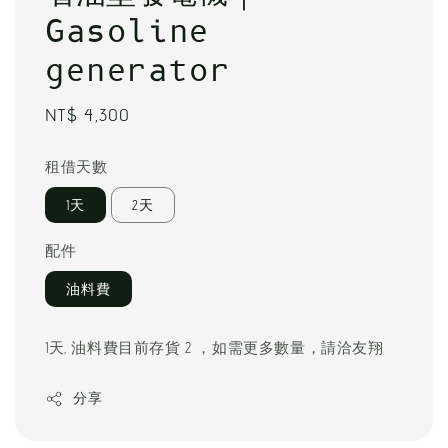
Gasoline
generator
Regular
NT$ 4,300
price
租借天數
1天
2天
配件
油料費
1天, 油料費目前存貨 2 ，如需更多數量，請洽友翔
分享