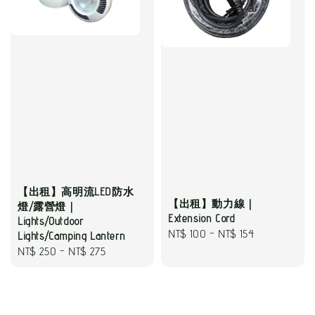
【出租】高明流LED防水
【出租】動力線｜
燈/露營燈｜
Extension Cord
Lights/Outdoor
Regular
NT$ 100
-
NT$ 154
Lights/Camping Lantern
price
Regular
NT$ 250
-
NT$ 275
price