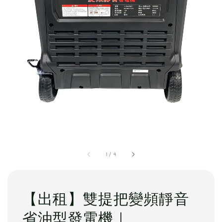
1
/
4
【出租】雙提把變頻靜音
省油型發電機｜