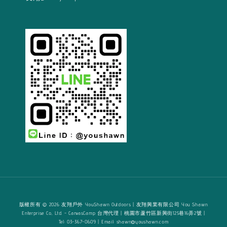
版權所有 © 2026 友翔戶外 YouShawn Outdoors | 友翔興業有限公司 You Shawn
Enterprise Co., Ltd. - CanvasCamp 台灣代理 | 桃園市蘆竹區新興街125巷16弄2號 |
Tel: 03-367-0609 | Email: shawn@youshawn.com