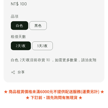
Regular
NT$ 100
price
品項
白色
黑色
租借天數
2天1夜
3天2夜
白色, 2天1夜目前存貨 110 ，如需更多數量，請洽友翔
分享