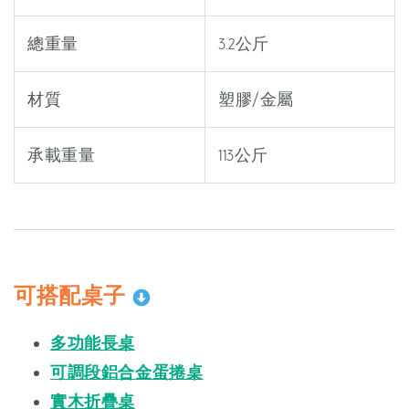
總重量
3.2公斤
材質
塑膠/金屬
承載重量
113公斤
可搭配桌子
多功能長桌
可調段鋁合金蛋捲桌
實木折疊桌