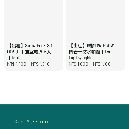
【出租】18顆10W RGBW
【出租】Snow Peak SDE-
四合一防水帕燈｜Par
003 (L)｜寢室帳(4~6人)
Lights/Lights
｜Tent
Regular
NT$ 1,000
-
NT$ 1,100
Regular
NT$ 1,400
-
NT$ 1,540
price
price
Our Mission