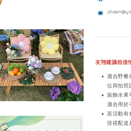
shawn@yo
友翔建議租借
適合野餐
位與拍照
裝飾水果
適合用於
若活動有
排搭配道