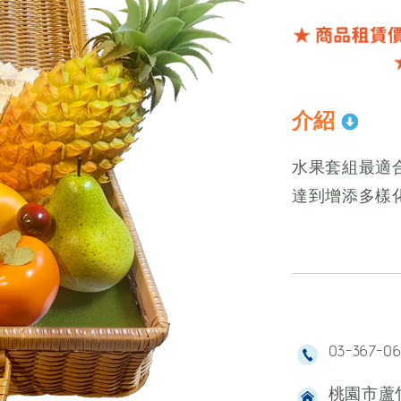
介紹
水果套組最適
達到增添多樣
03-367-0
桃園市蘆竹