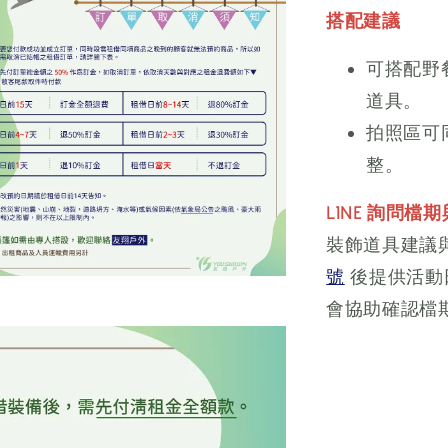
搭配建議
可搭配野
道具。
拍照區可
整。
LINE 詢問檔
裝飾道具建議
號
後提供活動
會協助確認檔