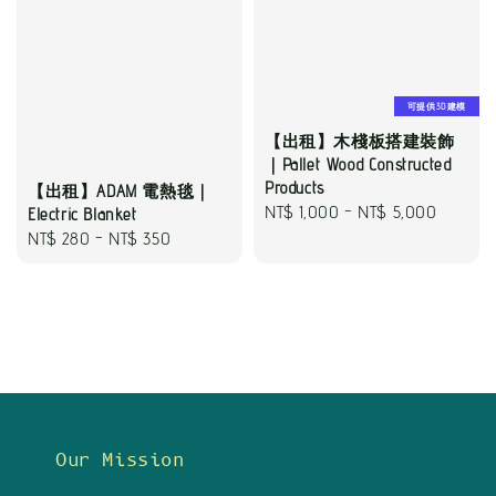
可提供3D建模
【出租】木棧板搭建裝飾
｜Pallet Wood Constructed
Products
【出租】ADAM 電熱毯｜
Regular
NT$ 1,000
-
NT$ 5,000
Electric Blanket
Regular
NT$ 280
-
NT$ 350
price
price
Our Mission