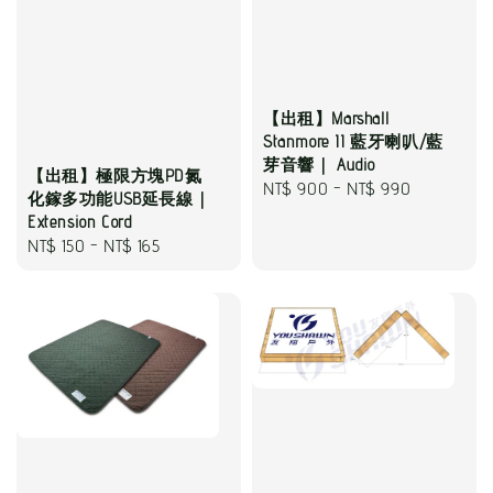
【出租】Marshall
Stanmore II 藍牙喇叭/藍
芽音響｜ Audio
【出租】極限方塊PD氮
Regular
NT$ 900
-
NT$ 990
化鎵多功能USB延長線｜
price
Extension Cord
Regular
NT$ 150
-
NT$ 165
price