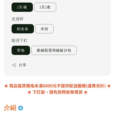
2天1夜
3天2夜
支撐桿
鋁合金
木頭
能否下釘
草地
硬鋪面需用鐵板沙包
分享
介紹