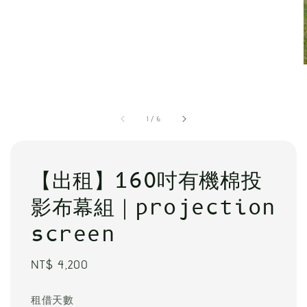
1
/
6
【出租】160吋有機棉投
影布幕組｜projection
screen
Regular
NT$ 4,200
price
租借天數