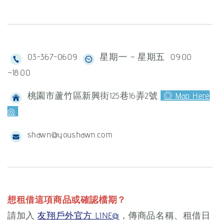
03-367-0609
星期一 ~ 星期五 09:00
~18:00
桃園市蘆竹區新興街125巷16弄2號
◎ Map Here
◎
shawn@youshawn.com
想租借這項商品或確認檔期？
請加入
友翔戶外官方 LINE@
，傳商品名稱、租借日