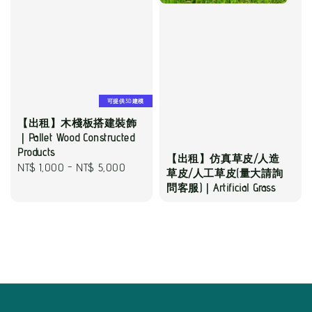
可提供3D建模
【出租】木棧板搭建裝飾
｜Pallet Wood Constructed
Products
【出租】仿真草皮/人造
Regular
NT$ 1,000
-
NT$ 5,000
草皮/人工草皮(量大請詢
price
問客服)｜Artificial Grass