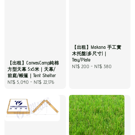
【出租】Makana 手工實
木托盤(多尺寸)｜
Tray/Plate
【出租】CanvasCamp純棉
Regular
NT$ 200
-
NT$ 380
方型天幕 5x5米｜天幕/
price
前庭/帳篷｜Tent Shelter
Regular
NT$ 5,040
-
NT$ 22,176
price