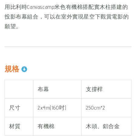
用比利時Canvascamp米色有機棉搭配實木柱搭建的
投影布幕組合，可以在室外實現星空下觀賞電影的
願望。
規格
布幕
支撐桿
尺寸
2x4m(160吋)
250cm*2
材質
有機棉
木頭、鋁合金