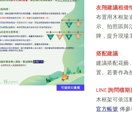
友翔建議租借
布置用木框架
示、拍照區與
牌，提升現場
搭配建議
建議搭配花藝
置。若要作為
可提供3D建模
LINE 詢問檔
木框架可依活
官方帳號
傳參