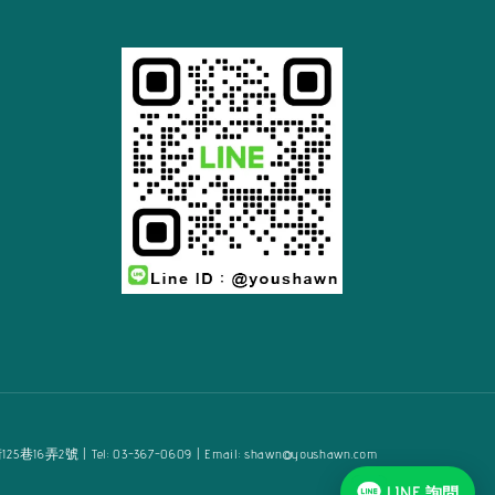
2號 | Tel: 03-367-0609 | Email: shawn@youshawn.com
LINE 詢問