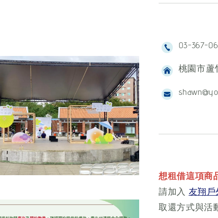
03-367-0
桃園市蘆竹
shawn@yo
想租借這項商
請加入
友翔戶外
取還方式與活