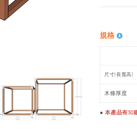
規格
尺寸(長寬高)
木條厚度
●
本產品有3D建