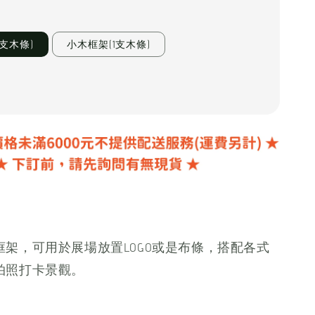
1支木條)
小木框架(1支木條)
框架，可用於展場放置LOGO或是布條，搭配各式
拍照打卡景觀。