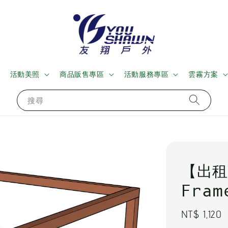
活動美照
商品販售專區
活動服務專區
雲霧方案
搜尋
【出租
Fram
Regular
NT$ 1,120