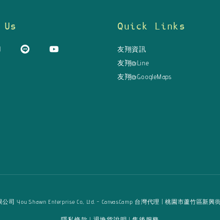
 Us
Quick Links
友翔資訊
友翔@Line
友翔@GoogleMaps
u Shawn Enterprise Co., Ltd. - CanvasCamp 台灣代理 | 桃園市蘆竹區新興街125巷16弄
隱私條款
退換貨說明
售後服務
|
|