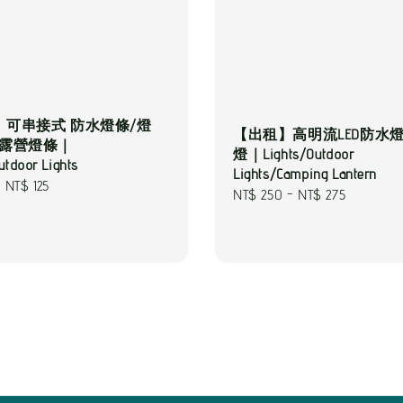
】可串接式 防水燈條/燈
【出租】高明流LED防水燈
/露營燈條｜
燈｜Lights/Outdoor
utdoor Lights
Lights/Camping Lantern
-
NT$ 125
Regular
NT$ 250
-
NT$ 275
price