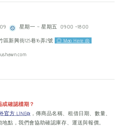
609
星期一 ~ 星期五 09:00 ~18:00
區新興街125巷16弄2號
◎ Map Here ◎
ushawn.com
品或確認檔期？
官方 LINE@
，傳商品名稱、租借日期、數量、
動地點，我們會協助確認庫存、運送與報價。