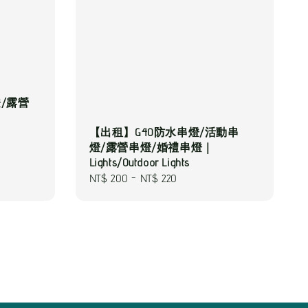
/露營
【出租】G40防水串燈/活動串
燈/露營串燈/婚禮串燈｜
Lights/Outdoor Lights
Regular
NT$ 200
-
NT$ 220
price