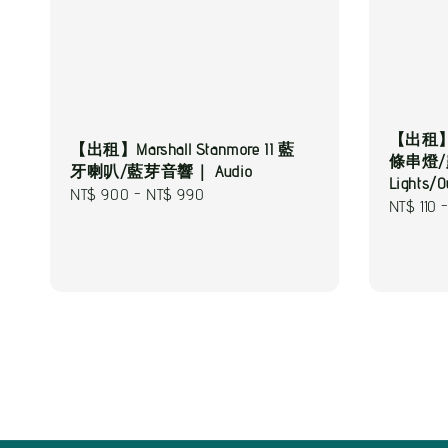
【出租
【出租】Marshall Stanmore II 藍
條串燈
牙喇叭/藍芽音響｜ Audio
Lights/O
Regular
NT$ 900
-
NT$ 990
Regular
NT$ 110
price
price