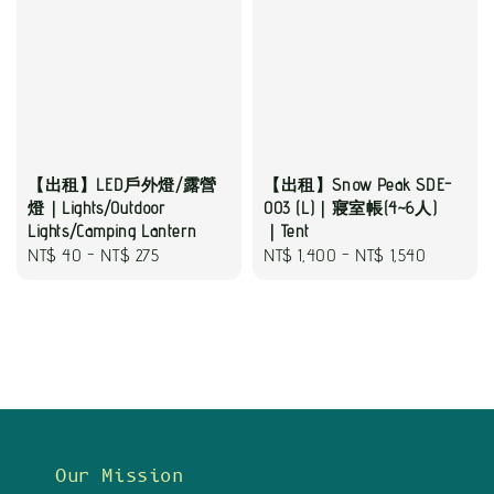
【出租】LED戶外燈/露營
【出租】Snow Peak SDE-
燈｜Lights/Outdoor
003 (L)｜寢室帳(4~6人)
Lights/Camping Lantern
｜Tent
Regular
NT$ 40
-
NT$ 275
Regular
NT$ 1,400
-
NT$ 1,540
price
price
Our Mission