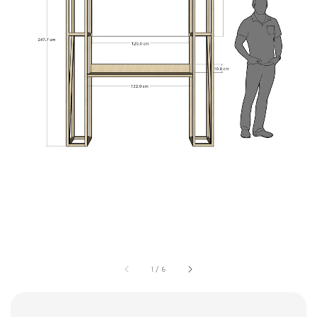
1
/
6