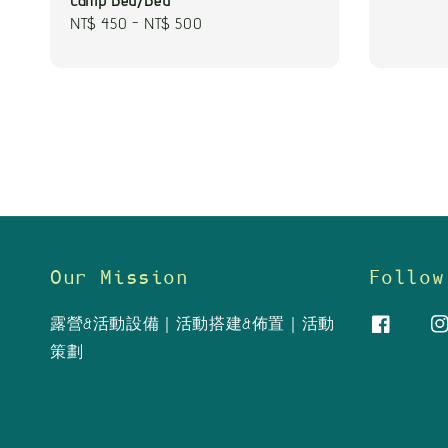
Camp Bed/Bed
Regular
NT$ 450
-
NT$ 500
price
Our Mission
Follow
露營&活動設備｜活動搭建&佈置｜活動
策劃