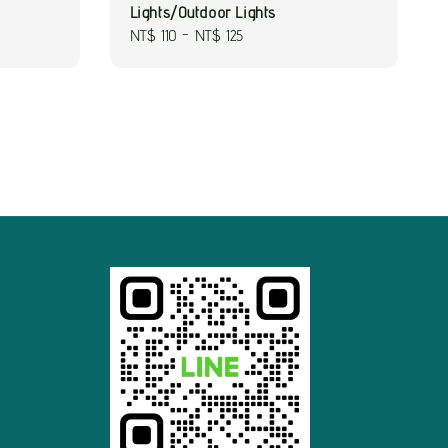
Lights/Outdoor Lights
Regular
NT$ 110
-
NT$ 125
price