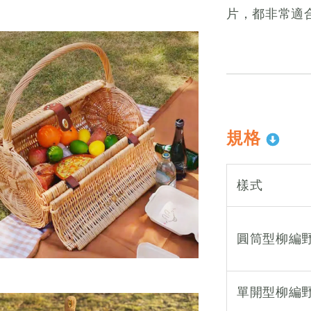
片，都非常適
規格
樣式
圓筒型柳編
單開型柳編