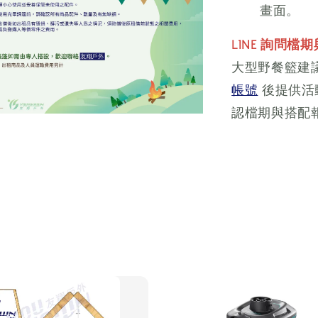
畫面。
LINE 詢問檔
大型野餐籃建
帳號
後提供活
認檔期與搭配