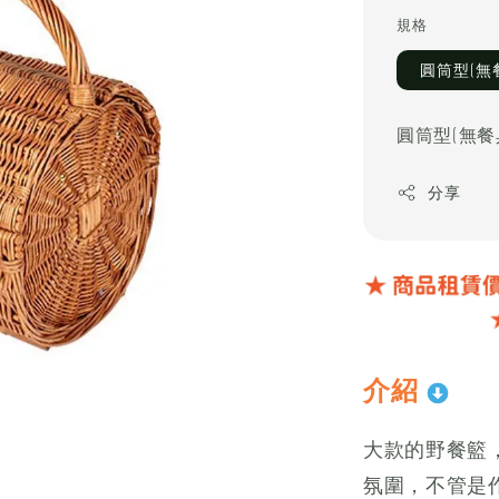
price
規格
圓筒型(無
圓筒型(無餐
分享
介紹
大款的野餐籃
氛圍，不管是