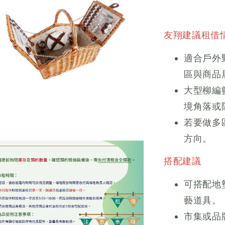
友翔建議租借
適合戶外
區與商品
大型柳編
境角落或
若要做多
方向。
搭配建議
可搭配地
藝道具。
市集或品