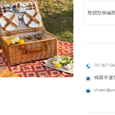
雙開型柳編
03-367-0
桃園市蘆竹
shawn@yo