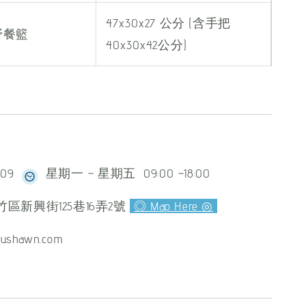
47x30x27 公分 (含手把
野餐籃
40x30x42公分)
609
星期一 ~ 星期五 09:00 ~18:00
區新興街125巷16弄2號
◎ Map Here ◎
ushawn.com