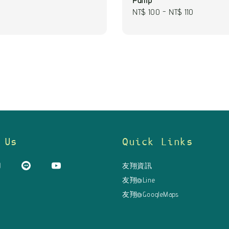
Pump
Regular
NT$ 100
-
NT$ 110
price
 Us
Quick Links
友翔資訊
友翔@Line
友翔@GoogleMaps