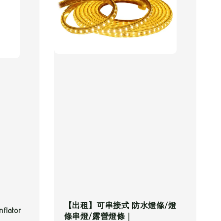
【出租】可串接式 防水燈條/燈
ator
條串燈/露營燈條｜