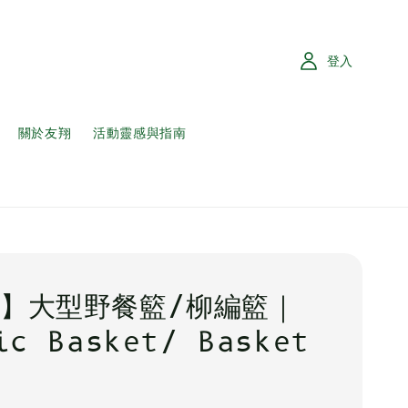
登入
關於友翔
活動靈感與指南
】大型野餐籃/柳編籃｜
ic Basket/ Basket