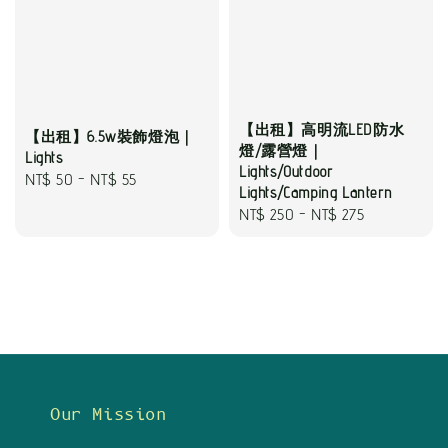
【出租】高明流LED防水
【出租】6.5w裝飾燈泡｜
燈/露營燈｜
Lights
Lights/Outdoor
Regular
NT$ 50
-
NT$ 55
Lights/Camping Lantern
price
Regular
NT$ 250
-
NT$ 275
price
Our Mission