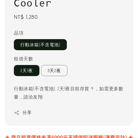
Cooler
Regular
NT$ 1,280
price
品項
行動冰箱(不含電池)
租借天數
2天1夜
3天2夜
行動冰箱(不含電池), 2天1夜目前存貨 4 ，如需更多數
量，請洽友翔
分享