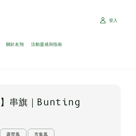
登入
關於友翔
活動靈感與指南
】串旗｜Bunting
露營風
市集風