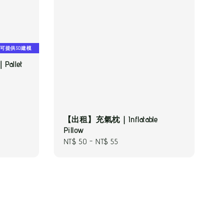
可提供3D建模
llet
【出租】充氣枕｜Inflatable
Pillow
Regular
NT$ 50
-
NT$ 55
price