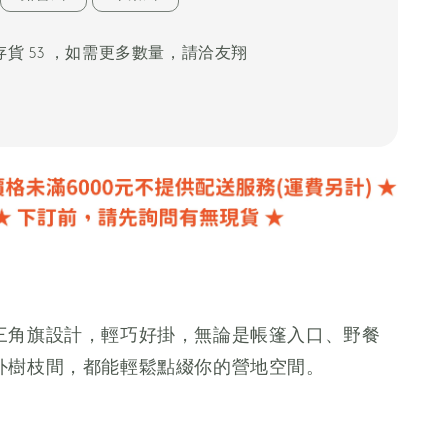
貨 53 ，如需更多數量，請洽友翔
三角旗設計，輕巧好掛，無論是帳篷入口、野餐
外樹枝間，都能輕鬆點綴你的營地空間。