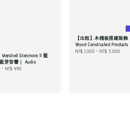
【出租】木棧板搭建裝飾｜Pa
Wood Constructed Products
Regular
NT$ 1,000
-
NT$ 5,000
rshall Stanmore II 藍
price
藍芽音響｜ Audio
-
NT$ 990