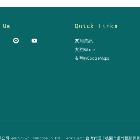
 Us
Quick Links
友翔資訊
友翔@Line
友翔@GoogleMaps
u Shawn Enterprise Co., Ltd. - CanvasCamp 台灣代理 | 桃園市蘆竹區新興街125巷16弄