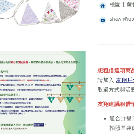
桃園市蘆竹
shawn@yo
想租借這項商
請加入
友翔戶外
取還方式與活
友翔建議租借
適合野餐
拍照區裝