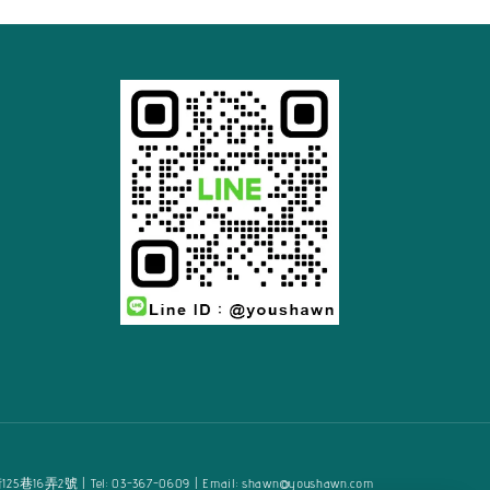
2號 | Tel: 03-367-0609 | Email: shawn@youshawn.com