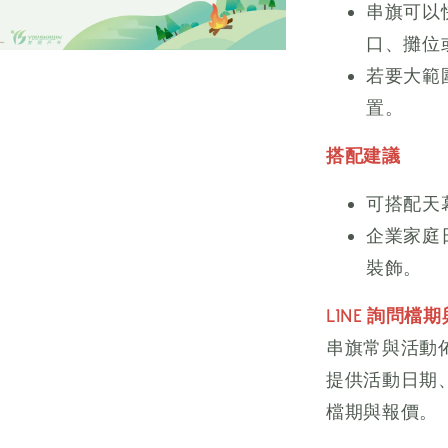
串旗可以
口、攤位
若要大範
置。
搭配建議
可搭配天
企業家庭
裝飾。
LINE 詢問檔
串旗常與活動
提供活動日期
檔期與報價。