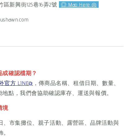
區新興街125巷16弄2號
◎ Map Here ◎
ushawn.com
品或確認檔期？
官方 LINE@
，傳商品名稱、租借日期、數量、
動地點，我們會協助確認庫存、運送與報價。
情境
日、市集攤位、親子活動、露營區、品牌活動與
飾。