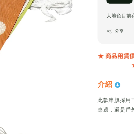
大地色目前存
分享
介紹
此款串旗採用
桌邊，還是戶