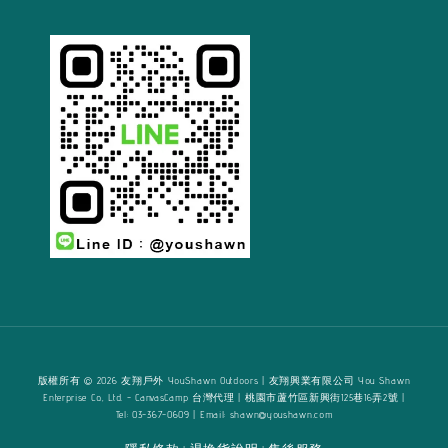
版權所有 © 2026 友翔戶外 YouShawn Outdoors | 友翔興業有限公司 You Shawn
Enterprise Co., Ltd. - CanvasCamp 台灣代理 | 桃園市蘆竹區新興街125巷16弄2號 |
Tel: 03-367-0609 | Email: shawn@youshawn.com