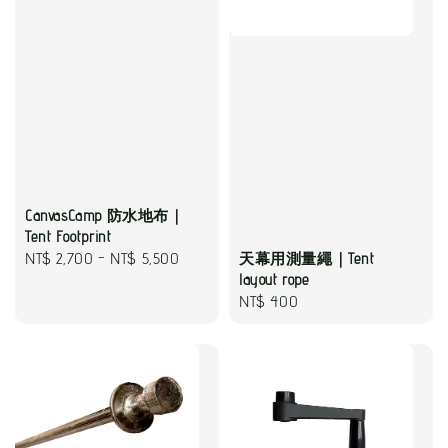
CanvasCamp 防水地布｜
Tent Footprint
Regular
NT$ 2,700
-
NT$ 5,500
天幕用測量繩｜Tent
layout rope
price
Regular
NT$ 400
price