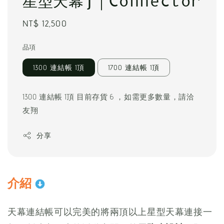
星型天幕)｜Connector
Regular
NT$ 12,500
price
品項
1300 連結帳 1頂
1700 連結帳 1頂
1300 連結帳 1頂 目前存貨 6 ，如需更多數量，請洽
友翔
分享
介紹
天幕連結帳可以完美的將兩頂以上星型天幕連接一