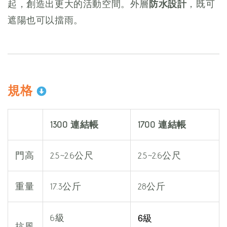
起，創造出更大的活動空間。外層
防水設計
，既可
遮陽也可以擋雨。
規格
1300 連結帳
1700 連結帳
門高
2.5~2.6公尺
2.5~2.6公尺
重量
17.3公斤
28公斤
6級
6級
抗風