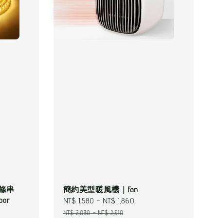
燈條串
簡約美型暖風機｜Fan
or
Sale
NT$ 1,580
-
NT$ 1,860
Regular
price
price
NT$ 2,030
-
NT$ 2,310