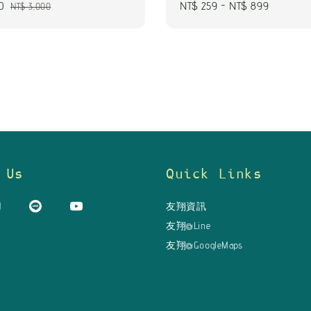
0
Regular
Regular
NT$ 259
-
NT$ 899
NT$ 3,000
price
price
 Us
Quick Links
友翔資訊
友翔@Line
友翔@GoogleMaps