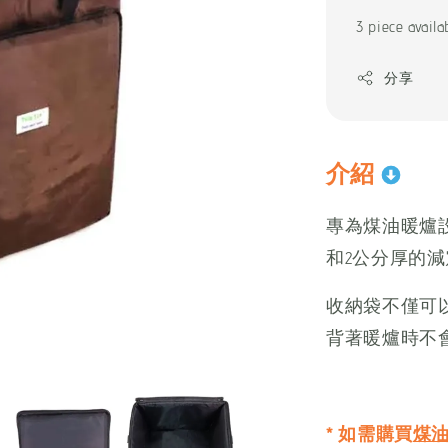
price
3 piece availa
分享
介紹
專為煤油暖爐設
和2公分厚的
收納袋不僅可
背著暖爐時不
* 如需購買
煤