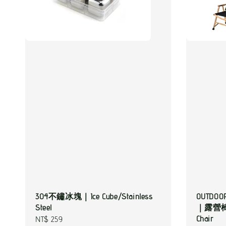
304不鏽冰塊｜Ice Cube/Stainless
OUTDO
Steel
｜露營椅/
Chair
Regular
NT$ 259