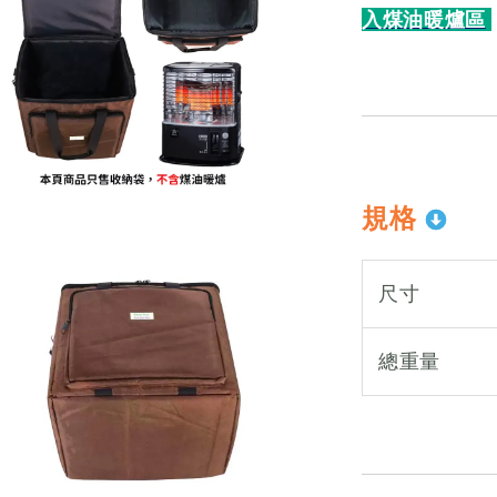
入煤油暖爐區
規格
尺寸
總重量