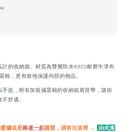
ble
計的收納袋。材質為雙層防水1680D耐磨牛津布
減震棉，更有效地保護內部的物品。
以手提，附有加裝減震棉的收納箱肩背帶，讓你
會不舒適。
油暖爐
或是
兩者一起
購買
，請前往這裡
→
由此進