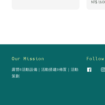
Sale
NT$ 1,60
price
price
Our Mission
Follow
露營&活動設備｜活動搭建&佈置｜活動
策劃